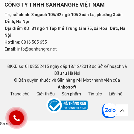
CÔNG TY TNHH SANHANGRE VIỆT NAM
Trụ sở chính: 3 ngách 105/42 ngõ 105 Xuân La, phường Xuân
Đỉnh, Hà Nội
Địa điểm KD: 81 ngõ 1 Tập thể Trung tâm 75, xã Hoài Đức, Hà
Nội
Hotline:
0816 505 655
Email:
info@sanhangre.net
ĐKKD số: 0108552415 ngày cấp 18/12/2018 do Sở Kế hoạch và
Đầu tư Hà Nội
© Bản quyền thuộc về
Săn hàng rẻ
|
Một thành viên của
Ankosoft
Trang chủ
Giới thiệu
Sản phẩm
Tin tức
Liên hệ
So sánh