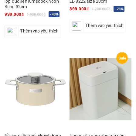
lớp đúc liền Kimscook Noon
EL-8222 size 20cm
Song 32cm
899.000₫
1.200.000₫
- 25%
999.000₫
1.930.000₫
- 48%
Thêm vào yêu thích
Thêm vào yêu thích
Sale
Nồi inox liền khối Elmich Hera
Thùng rác cảm ứng mở nắp