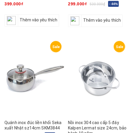
399.000₫
299.000₫
530.000₫
- 44%
Thêm vào yêu thích
Thêm vào yêu thích
Sale
Sale
Quánh inox đúc liền khối Seka
Nồi inox 304 cao cấp 5 đáy
xuất Nhật sz14cm SKM3844
Kalpen Lermat size 24cm, bảo