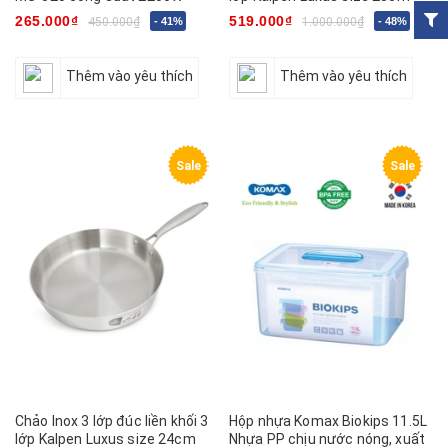
265.000₫
519.000₫
450.000₫
- 41%
1.000.000₫
- 48%
Thêm vào yêu thích
Thêm vào yêu thích
Sale
Sale
Chảo Inox 3 lớp đúc liền khối 3
Hộp nhựa Komax Biokips 11.5L
lớp Kalpen Luxus size 24cm
Nhựa PP chịu nước nóng, xuất