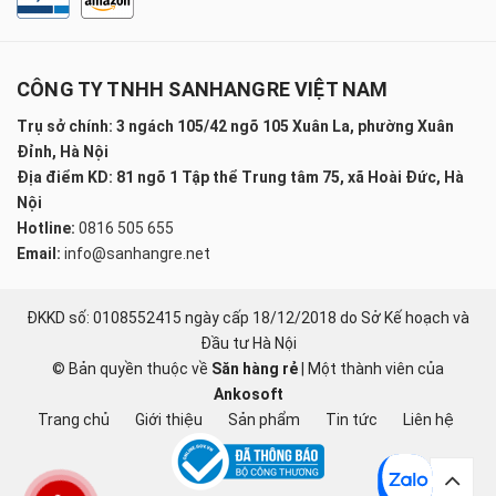
CÔNG TY TNHH SANHANGRE VIỆT NAM
Trụ sở chính: 3 ngách 105/42 ngõ 105 Xuân La, phường Xuân
Đỉnh, Hà Nội
Địa điểm KD: 81 ngõ 1 Tập thể Trung tâm 75, xã Hoài Đức, Hà
Nội
Hotline:
0816 505 655
Email:
info@sanhangre.net
ĐKKD số: 0108552415 ngày cấp 18/12/2018 do Sở Kế hoạch và
Đầu tư Hà Nội
© Bản quyền thuộc về
Săn hàng rẻ
|
Một thành viên của
Ankosoft
Trang chủ
Giới thiệu
Sản phẩm
Tin tức
Liên hệ