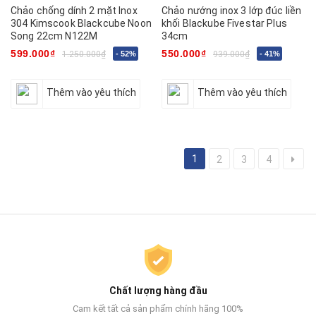
Chảo chống dính 2 mặt Inox
Chảo nướng inox 3 lớp đúc liền
304 Kimscook Blackcube Noon
khối Blackube Fivestar Plus
Song 22cm N122M
34cm
599.000₫
550.000₫
1.250.000₫
- 52%
939.000₫
- 41%
Thêm vào yêu thích
Thêm vào yêu thích
1
2
3
4
Chất lượng hàng đầu
Cam kết tất cả sản phẩm chính hãng 100%