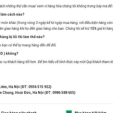
sách những thứ cần mua/ xem vì hàng hóa chúng tôi không trưng bày mà để 
ì làm cách nào?
g món khác (trong vòng 3 ngày kể từ ngày mua hàng, với điều kiện hàng cò
iên giao hàng khi họ đến giao hàng cho bạn. Chúng tôi sẽ trừ
15%
giá trị hàng
hàng bị lỗi thì làm thế nào?
n bạn có thể tự mang hàng đến để đổi.
OD ) không?
c vụ khách hàng tốt hơn. Để tìm hiểu về hình thức này mời Quý khách tham
Liêm, Hà Nội
(ĐT:
0936 515 922
)
im Chung, Hoài Đức, Hà Nội
(ĐT:
0986 588 655
)