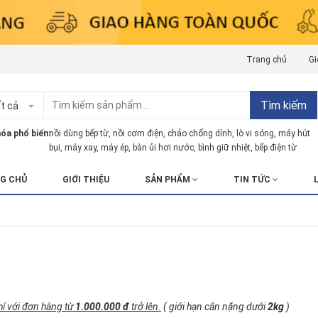
Trang chủ
Gi
Tìm kiếm
t cả
óa phổ biến:
nồi dùng bếp từ
,
nồi cơm điện
,
chảo chống dính
,
lò vi sóng
,
máy hút
bụi
,
máy xay
,
máy ép
,
bàn ủi hơi nước
,
bình giữ nhiệt
,
bếp điện từ
G CHỦ
GIỚI THIỆU
SẢN PHẨM
TIN TỨC
T
í với đơn hàng từ
1.000.000 đ
trở lên.
( giới hạn cân nặng dưới
2kg
)