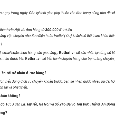
 ngay trong ngày. Còn lại thời gian phụ thuộc vào đơn hàng cũng như địa c
 thành Hà Nội với đơn hàng từ
300.000 đ
trở lên.
c hãng vận chuyển như Bưu điện hoặc Viettel ( Quý khách có thể tham khảo th
o?
t, email hoặc chọn hàng vào giỏ hàng),
Rethat.vn
sẽ xác nhận lại tổng số t
hi nhận được tiền
Rethat.vn
sẽ tiến hành chuyển hàng cho bạn bằng chuyển 
 tiền tôi sẽ nhận được hàng?
. Còn nếu dùng dịch vụ chuyển khoản trước, bạn sẽ nhận được nhiều ưu đãi h
n tại và phát triển
.
 khác không?
gõ 105 Xuân La, Tây Hồ, Hà Nội
và
Số 245 Đại lộ Tôn Đức Thắng, An Đồng
hông?