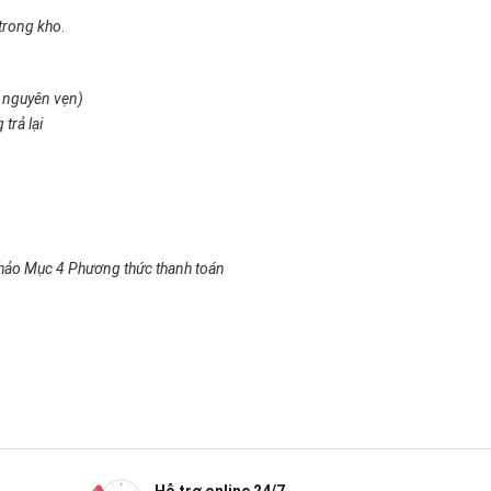
trong kho
.
n nguyên vẹn)
 trả lại
 khảo Mục 4 Phương thức thanh toán