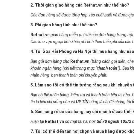
2. Thời gian giao hàng của Rethat.vn như thế nào?
Các đơn hàng sẽ được tổng hợp vào cuối buổi và được giao
3. Phí giao hàng tính như thế nào?
Rethat.vn
giao hàng miễn phí với các đơn hàng trong nội
Các khu vực ngoại tỉnh khác phí tính theo biểu phí của cá
4. Tôi ở xa Hải Phòng và Hà Nội thì mua hàng như nà
Bạn gửi đơn hàng cho
Rethat.vn
(bằng cách gọi điện, cha
khoản ngân hàng (chi tiết trong mục “
thanh toán
”). Sau k
nhận hàng bạn thanh toán phí chuyển phát
.
5. Làm sao tôi có thể tin tưởng rằng sau khi chuyển
Bạn có thể nhận hàng, kiểm tra và thanh toán tiền tại nhà
tín là tiêu chí sống còn và
UY TÍN
cũng là cái để chúng tôi tồ
6. Săn hàng rẻ có cửa hàng hay chi nhánh ở các tỉnh
Hiện tại
Rethat.vn
có mặt tại hai nơi:
Số 70 ngách 105/2 n
7. Tôi có thể đến tận nơi chọn và mua hàng được k