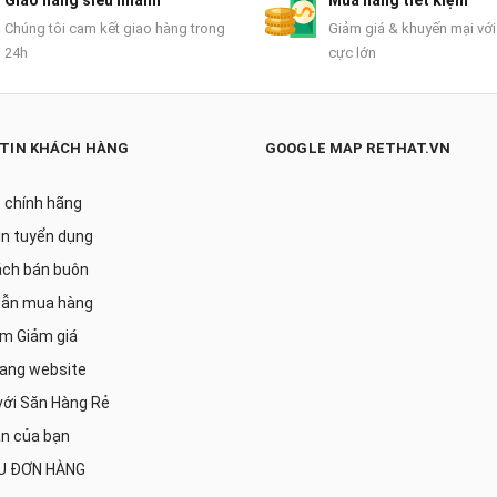
Giao hàng siêu nhanh
Mua hàng tiết kiệm
Chúng tôi cam kết giao hàng trong
Giảm giá & khuyến mại với
24h
cực lớn
TIN KHÁCH HÀNG
GOOGLE MAP RETHAT.VN
 chính hãng
in tuyển dụng
ách bán buôn
ẫn mua hàng
m Giảm giá
rang website
với Săn Hàng Rẻ
ản của bạn
U ĐƠN HÀNG