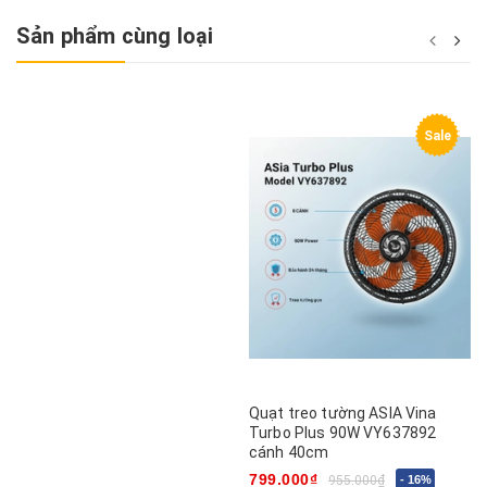
Sản phẩm cùng loại
Sale
Quạt treo tường ASIA Vina
Turbo Plus 90W VY637892
cánh 40cm
799.000₫
955.000₫
- 16%