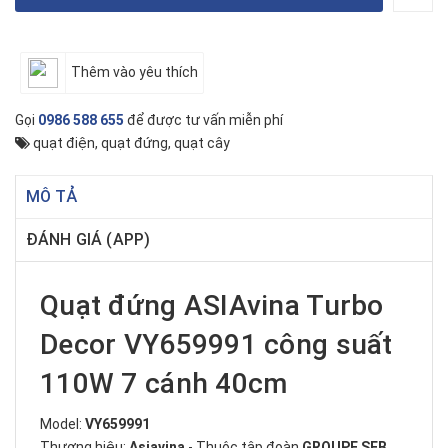
Thêm vào yêu thích
Gọi
0986 588 655
để được tư vấn miễn phí
quạt điện
,
quạt đứng
,
quạt cây
MÔ TẢ
ĐÁNH GIÁ (APP)
Quạt đứng ASIAvina Turbo
Decor VY659991 công suất
110W 7 cánh 40cm
Model:
VY659991
Thương hiệu:
Asiavina
- Thuộc tập đoàn
GROUPE SEB