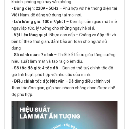
khách, phòng ngủ hay văn phòng.
-
Dòng điện: 220V - 50Hz
– Phù hợp với hệ thống điện tại
Việt Nam, dễ dàng sử dụng tại mọi nơi.
-
Lưu lượng gió: 100 m³/phút
– Đem lại cảm giác mát mẻ
ngay lập tức, lý tưởng cho những ngày hè oi ả.
-
Vật liệu lồng quạt:
Nhựa cao cấp – Chống va đập tốt và
bền bỉ theo thời gian, đảm bảo an toàn cho người sử
dụng.
-
Số cánh quạt: 7 cánh
– Thiết kế tối ưu giúp tăng cường
hiệu suất làm mát và tạo ra gió êm dịu.
-
Số tốc độ gió: 4 tốc độ
– Bạn có thể tuỳ chỉnh tốc độ
gió linh hoạt, phù hợp với nhu cầu của mình.
-
Điều chỉnh tốc độ: Nút vặn
– Dễ dàng điều chỉnh với
thao tác đơn giản, giúp bạn nhanh chóng chọn được chế
độ phù hợp.