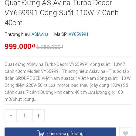
Quạt Đứng ASIAvina Turbo Decor
VY659991 Công Suất 110W 7 Cánh
40cm
Thương hiệu:
ASIAvina
Mã SP:
VY659991
999.000₫
1.250.000₫
Quạt đứng ASIAvina Turbo Decor VY659991 công suất 110W 7
cánh 40cm Model: VY659991 Thương hiệu: Asiavina - Thuộc tập
đoàn GROUPE SEB Việt Nam Xuất xứ: Việt Nam Công suất: 110 W
Dòng điện: 220V-50Hz Loại motor: bạc thau (dây đồng 100%) Số
cánh quạt: 7 cánh Đường kính cánh: 40 cm Lưu lượng gió: 100
m3/phút (dung...
-
+
Thêm vào giỏ hàng