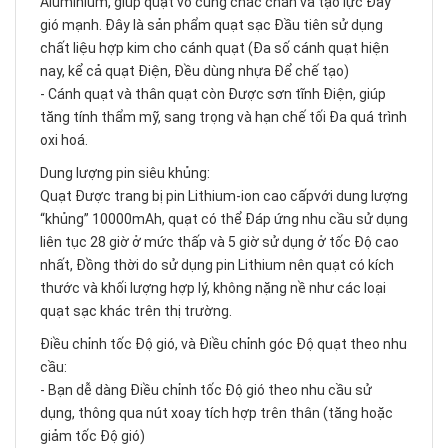
Aluminium, giúp quạt vô cùng chắc chắn và tạo lực Đẩy
gió mạnh. Đây là sản phẩm quạt sạc Đầu tiên sử dụng
chất liệu hợp kim cho cánh quạt (Đa số cánh quạt hiện
nay, kể cả quạt Điện, Đều dùng nhựa Để chế tạo)
- Cánh quạt và thân quạt còn Được sơn tĩnh Điện, giúp
tăng tính thẩm mỹ, sang trọng và hạn chế tối Đa quá trình
oxi hoá.
Dung lượng pin siêu khủng:
Quạt Được trang bị pin Lithium-ion cao cấpvới dung lượng
“khủng” 10000mAh, quạt có thể Đáp ứng nhu cầu sử dụng
liên tục 28 giờ ở mức thấp và 5 giờ sử dụng ở tốc Độ cao
nhất, Đồng thời do sử dụng pin Lithium nên quạt có kích
thước và khối lượng hợp lý, không nặng nề như các loại
quạt sạc khác trên thị trường.
Điều chỉnh tốc Độ gió, và Điều chỉnh góc Độ quạt theo nhu
cầu:
- Bạn dễ dàng Điều chỉnh tốc Độ gió theo nhu cầu sử
dụng, thông qua nút xoay tích hợp trên thân (tăng hoặc
giảm tốc Độ gió)