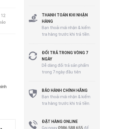
THANH TOÁN KHI NHẬN
 12
HÀNG
bảo
Bạn thoải mái nhận & kiểm
tra hàng trước khi trả tiền.
ĐỔI TRẢ TRONG VÒNG 7
NGÀY
Dễ dàng đổi trả sản phẩm
trong 7 ngày đầu tiên
hính
BẢO HÀNH CHÍNH HÃNG
Bạn thoải mái nhận & kiểm
tra hàng trước khi trả tiền.
ĐẶT HÀNG ONLINE
Gọi ngay
0986 588 655
để