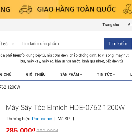
Trang chủ
Gi
Tìm kiếm
t cả
óa phổ biến:
nồi dùng bếp từ
,
nồi cơm điện
,
chảo chống dính
,
lò vi sóng
,
máy hút
bụi
,
máy xay
,
máy ép
,
bàn ủi hơi nước
,
bình giữ nhiệt
,
bếp điện từ
G CHỦ
GIỚI THIỆU
SẢN PHẨM
TIN TỨC
0762 1200W
Máy Sấy Tóc Elmich HDE-0762 1200W
|
|
Thương hiệu:
Panasonic
Mã SP:
285.000₫
350.000₫