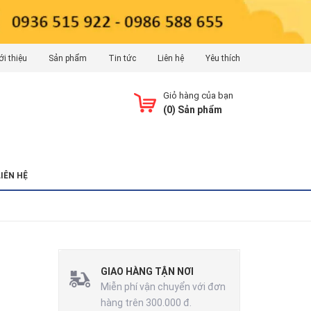
ới thiệu
Sản phẩm
Tin tức
Liên hệ
Yêu thích
Giỏ hàng của bạn
(
0
) Sản phẩm
LIÊN HỆ
GIAO HÀNG TẬN NƠI
Miễn phí vận chuyển với đơn
hàng trên 300.000 đ.