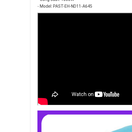
- Model: PAST-EH-ND11-A645