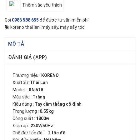
Thêm vào yêu thích
Gọi
0986 588 655
để được tư vấn miễn phí
koreno thái lan
,
máy sấy
,
máy sấy tóc
MÔ TẢ
ĐÁNH GIÁ (APP)
Thương hiệu :
KORENO
Xuất xứ:
Thái Lan
ModeL :
KN 518
Màu sắc :
Trắng
Kiểu dáng :
Tay cầm thẳng cố định
Trọng lượng :
0.55kg
Công suất :
1800w
Điện áp :
220V/50Hz
Chế độ/Tốc độ :
2 tốc độ