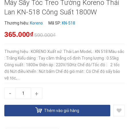
Máy Sấy Tóc Treo Tường Koreno Thái
Lan KN-518 Công Suất 1800W
Thương hiệu:
Koreno
Mã SP:
KN-518
365.000₫
590.000₫
Thương hiệu : KORENO Xuất xứ: Thái Lan ModeL : KN 518 Màu sắc
: Trắng Kiểu dáng : Tay cầm thẳng cố định Trọng lượng : 0.55kg
Công suất : 1800w Điện áp : 220V/50Hz Chế độ/Tốc độ : 2 tốc
độ Nút điều khiển : Nút bấm Chế độ gió mát : Có Chế độ sấy bảo
vệ tóc,...
-
+
Thêm vào giỏ hàng