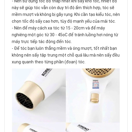
- Nên sử dụng tốc độ thấp nhất khi sấy khô tóc, nhiệt độ
này sẽ giúp tóc vẫn còn duy trì độ ẩm thích hợp, tóc sẽ
mềm mượt và không bị gãy rụng. Khi cần tạo kiểu tóc, nên
chọn tốc độ sấy cao hơn, tùy độ mạnh yếu của mái tóc.
- Nên để máy cách xa tóc từ 15 - 20cm và để máy
nghiêng một góc từ 30 - 45oC để tránh luồng hơi nóng từ
máy trực tiếp tác động đến tóc.
- Để tóc bạn luôn thẳng mềm và óng mượt, tốt nhất bạn
không nên sấy tập trung một chỗ quá lâu mà nên sấy đều
xung quanh theo từng phần (đoạn) tóc.