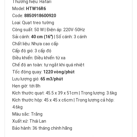
Thương hiệu: Hatari
Model:
HTW16R6
Code:
8850918600920
Loại: Quạt treo tường
Công suất: 50 W | Điện áp: 220V-50Hz
Sải cánh:
40 cm (16")
| Số cánh: 3 cánh
Chất liệu: Nhựa cao cấp
Cấp độ gió: 3 cấp độ
Điều khiển: Điều khiển từ xa
Chế độ an toàn: tự ngắt khi quá nhiệt
Tốc động quay:
1220 vòng/phút
Lưu lượng gió:
65 m3/phút
Hẹn giờ: tới 8h
Kích thước quạt: 45.5 x 39 x 51cm | Trọng lượng: 3.6kg
Kích thước hộp: 45 x 45 x c6cm | Trọng lượng cả hộp:
4.6kg
Màu sắc: Trắng
Xuất xứ: Thái Lan
Bảo hành: 36 tháng chính hãng