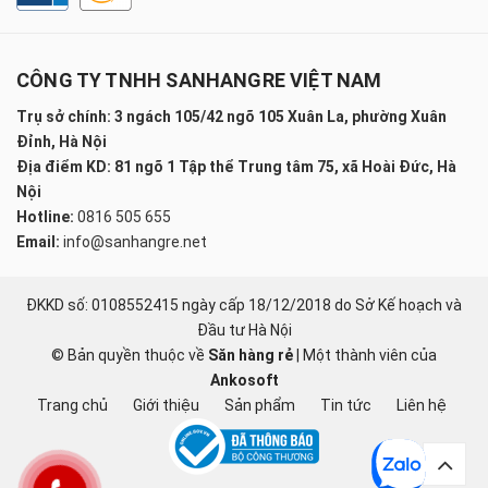
CÔNG TY TNHH SANHANGRE VIỆT NAM
Trụ sở chính: 3 ngách 105/42 ngõ 105 Xuân La, phường Xuân
Đỉnh, Hà Nội
Địa điểm KD: 81 ngõ 1 Tập thể Trung tâm 75, xã Hoài Đức, Hà
Nội
Hotline:
0816 505 655
Email:
info@sanhangre.net
ĐKKD số: 0108552415 ngày cấp 18/12/2018 do Sở Kế hoạch và
Đầu tư Hà Nội
© Bản quyền thuộc về
Săn hàng rẻ
|
Một thành viên của
Ankosoft
Trang chủ
Giới thiệu
Sản phẩm
Tin tức
Liên hệ