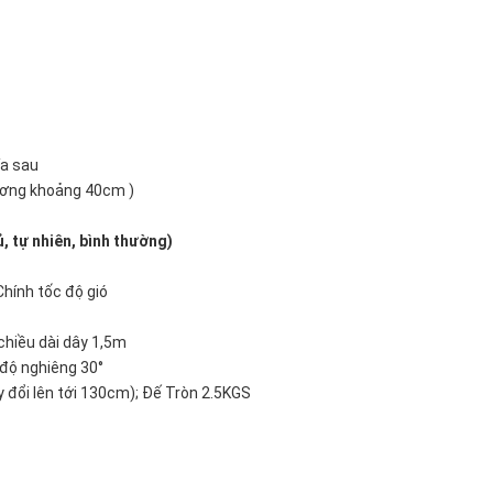
ía sau
ơng khoảng 40cm )
ủ, tự nhiên, bình thường)
hính tốc độ gió
chiều dài dây 1,5m
 độ nghiêng 30°
y đổi lên tới 130cm); Đế Tròn 2.5KGS