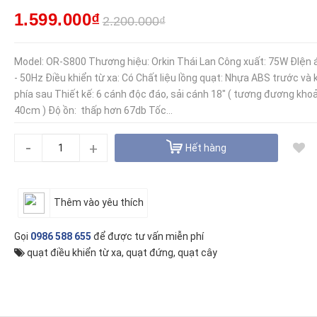
1.599.000₫
2.200.000₫
Model: OR-S800 Thương hiệu: Orkin Thái Lan Công xuất: 75W ĐIện 
- 50Hz Điều khiển từ xa: Có Chất liệu lồng quạt: Nhựa ABS trước và k
phía sau Thiết kế: 6 cánh độc đáo, sải cánh 18" ( tương đương kho
40cm ) Độ ồn: thấp hơn 67db Tốc...
-
+
Hết hàng
Thêm vào yêu thích
Gọi
0986 588 655
để được tư vấn miễn phí
quạt điều khiển từ xa
,
quạt đứng
,
quạt cây