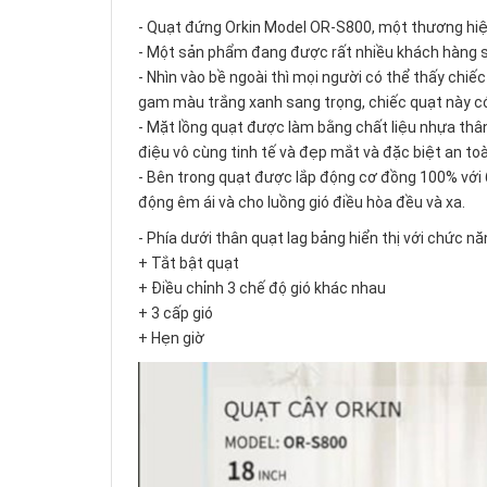
- Quạt đứng Orkin Model OR-S800, một thương hiệ
- Một sản phẩm đang được rất nhiều khách hàng 
- Nhìn vào bề ngoài thì mọi người có thể thấy chiế
gam màu trắng xanh sang trọng, chiếc quạt này có
- Mặt lồng quạt được làm bằng chất liệu nhựa thân
điệu vô cùng tinh tế và đẹp mắt và đặc biệt an toà
- Bên trong quạt được lắp động cơ đồng 100% với 
động êm ái và cho luồng gió điều hòa đều và xa.
- Phía dưới thân quạt lag bảng hiển thị với chức nă
+ Tắt bật quạt
+ Điều chỉnh 3 chế độ gió khác nhau
+ 3 cấp gió
+ Hẹn giờ