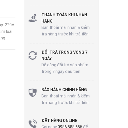
THANH TOÁN KHI NHẬN
HÀNG
áp: 220V
Bạn thoải mái nhận & kiểm
im loại
tra hàng trước khi trả tiền.
ảng
ĐỔI TRẢ TRONG VÒNG 7
NGÀY
Dễ dàng đổi trả sản phẩm
trong 7 ngày đầu tiên
BẢO HÀNH CHÍNH HÃNG
Bạn thoải mái nhận & kiểm
tra hàng trước khi trả tiền.
ĐẶT HÀNG ONLINE
Gọi ngay
0986 588 655
để