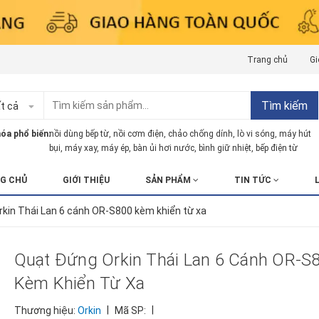
Trang chủ
Gi
Tìm kiếm
t cả
óa phổ biến:
nồi dùng bếp từ
,
nồi cơm điện
,
chảo chống dính
,
lò vi sóng
,
máy hút
bụi
,
máy xay
,
máy ép
,
bàn ủi hơi nước
,
bình giữ nhiệt
,
bếp điện từ
G CHỦ
GIỚI THIỆU
SẢN PHẨM
TIN TỨC
kin Thái Lan 6 cánh OR-S800 kèm khiển từ xa
Quạt Đứng Orkin Thái Lan 6 Cánh OR-S
Kèm Khiển Từ Xa
|
|
Thương hiệu:
Orkin
Mã SP: