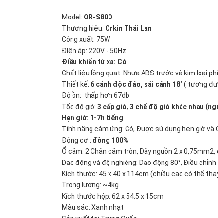
Model:
OR-S800
Thương hiệu:
Orkin Thái Lan
Công xuất: 75W
ĐIện áp: 220V - 50Hz
Điều khiển từ xa: Có
Chất liệu lồng quạt: Nhựa ABS trước và kim loại ph
Thiết kế:
6 cánh độc đáo, sải cánh 18"
( tương đư
Độ ồn: thấp hơn 67db
Tốc độ gió:
3 cấp gió, 3 chế độ gió khác nhau (ng
Hẹn giờ: 1-7h tiếng
Tính năng cảm ứng: Có, Được sử dụng hẹn giờ và C
Động cơ :
đồng 100%
Ổ cắm: 2 Chân cắm tròn, Dây nguồn 2 x 0,75mm2, 
Dao động và độ nghiêng: Dao động 80°, Điều chỉnh
Kích thước: 45 x 40 x 114cm (chiều cao có thể tha
Trọng lượng: ~4kg
Kích thước hộp: 62 x 54.5 x 15cm
Màu sác: Xanh nhạt