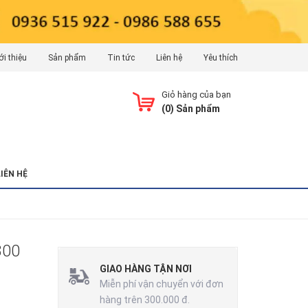
ới thiệu
Sản phẩm
Tin tức
Liên hệ
Yêu thích
Giỏ hàng của bạn
(
0
) Sản phẩm
LIÊN HỆ
800
GIAO HÀNG TẬN NƠI
Miễn phí vận chuyển với đơn
hàng trên 300.000 đ.