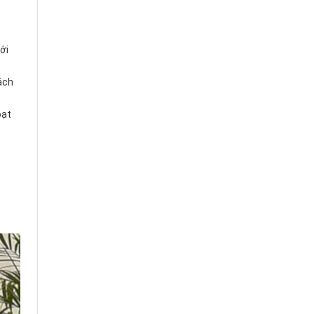
ới
ách
oạt