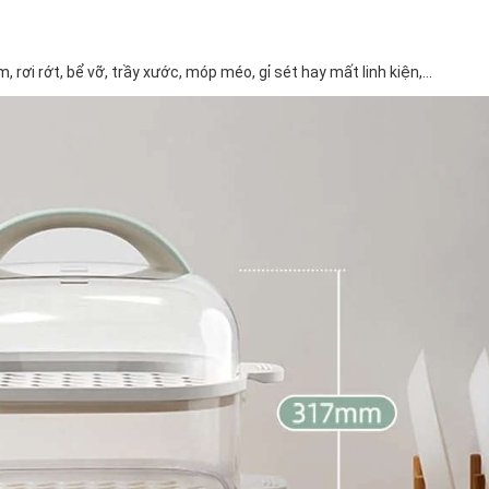
ơi rớt, bể vỡ, trầy xước, móp méo, gỉ sét hay mất linh kiện,...