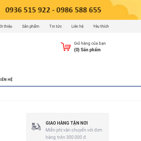
ới thiệu
Sản phẩm
Tin tức
Liên hệ
Yêu thích
Giỏ hàng của bạn
(
0
) Sản phẩm
LIÊN HỆ
-
GIAO HÀNG TẬN NƠI
Miễn phí vận chuyển với đơn
hàng trên 300.000 đ.