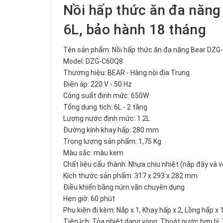
Nồi hấp thức ăn đa năng
6L, bảo hành 18 tháng
Tên sản phẩm: Nồi hấp thức ăn đa năng Bear DZ
Model: DZG-C60Q8
Thương hiệu: BEAR - Hàng nội địa Trung
Điện áp: 220 V - 50 Hz
Công suất định mức: 650W
Tổng dung tích: 6L - 2 tầng
Lượng nước định mức: 1.2L
Đường kính khay hấp: 280 mm
Trọng lượng sản phẩm: 1,75 Kg
Màu sắc: màu kem
Chất liệu cấu thành: Nhựa chịu nhiệt (nắp đậy và v
Kích thước sản phẩm: 317 x 293 x 282 mm
Điều khiển bằng núm vặn chuyên dụng
Hẹn giờ: 60 phút
Phụ kiện đi kèm: Nắp x 1, Khay hấp x 2, Lồng hấp x
Tiện ích: Tỏa nhiệt dạng vòng, Thoát nước hợp lý, T