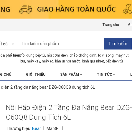
Trang chủ
Gi
Tìm kiếm
t cả
óa phổ biến:
nồi dùng bếp từ
,
nồi cơm điện
,
chảo chống dính
,
lò vi sóng
,
máy hút
bụi
,
máy xay
,
máy ép
,
bàn ủi hơi nước
,
bình giữ nhiệt
,
bếp điện từ
G CHỦ
GIỚI THIỆU
SẢN PHẨM
TIN TỨC
 điện 2 tầng đa năng bear DZG-C60Q8 dung tích 6L
Nồi Hấp Điện 2 Tầng Đa Năng Bear DZG
C60Q8 Dung Tích 6L
|
|
Thương hiệu:
Bear
Mã SP: