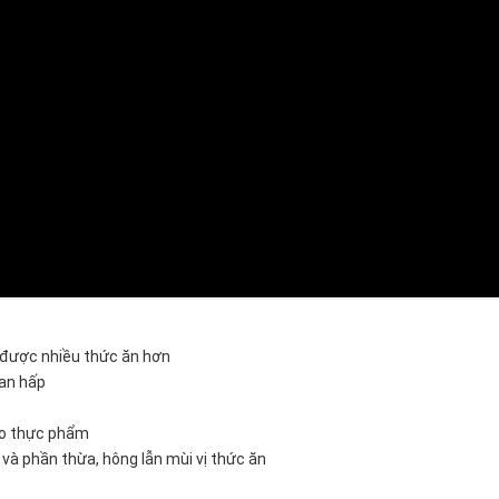
p được nhiều thức ăn hơn
ian hấp
ào thực phẩm
 và phần thừa, hông lẫn mùi vị thức ăn