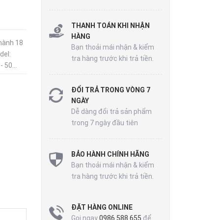
THANH TOÁN KHI NHẬN
HÀNG
hành 18
Bạn thoải mái nhận & kiểm
del:
tra hàng trước khi trả tiền.
 50...
ĐỔI TRẢ TRONG VÒNG 7
NGÀY
Dễ dàng đổi trả sản phẩm
trong 7 ngày đầu tiên
BẢO HÀNH CHÍNH HÃNG
Bạn thoải mái nhận & kiểm
tra hàng trước khi trả tiền.
ĐẶT HÀNG ONLINE
Gọi ngay
0986 588 655
để