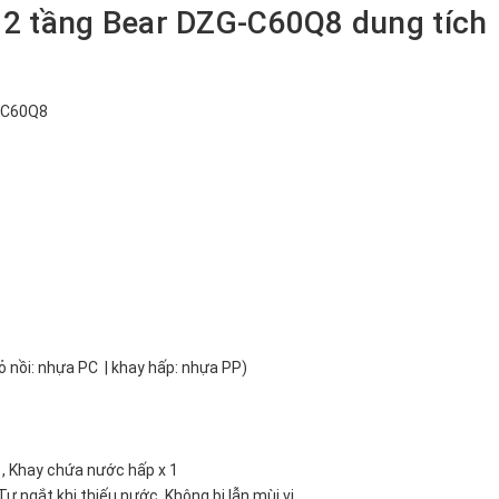
 2 tầng Bear DZG-C60Q8 dung tích
G-C60Q8
ỏ nồi: nhựa PC | khay hấp: nhựa PP)
 1, Khay chứa nước hấp x 1
ự ngắt khi thiếu nước, Không bị lẫn mùi vị