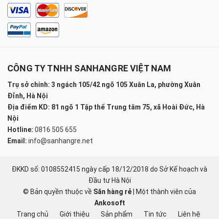
CÔNG TY TNHH SANHANGRE VIỆT NAM
Trụ sở chính: 3 ngách 105/42 ngõ 105 Xuân La, phường Xuân
Đỉnh, Hà Nội
Địa điểm KD: 81 ngõ 1 Tập thể Trung tâm 75, xã Hoài Đức, Hà
Nội
Hotline:
0816 505 655
Email:
info@sanhangre.net
ĐKKD số: 0108552415 ngày cấp 18/12/2018 do Sở Kế hoạch và
Đầu tư Hà Nội
© Bản quyền thuộc về
Săn hàng rẻ
|
Một thành viên của
Ankosoft
Trang chủ
Giới thiệu
Sản phẩm
Tin tức
Liên hệ