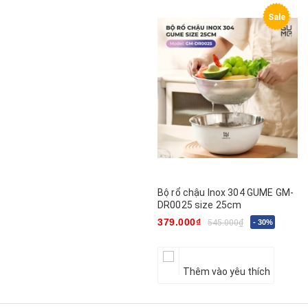
Sale
Bộ rổ chậu Inox 304 GUME GM-
DR0025 size 25cm
379.000₫
545.000₫
- 30%
Thêm vào yêu thích