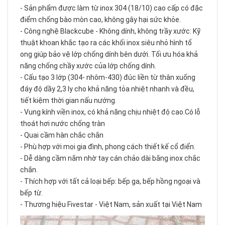
- Sản phẩm được làm từ inox 304 (18/10) cao cấp có đặc
điểm chống bào mòn cao, không gây hại sức khỏe.
- Công nghệ Blackcube - Không dính, không trầy xước: Kỹ
thuật khoan khắc tạo ra các khối inox siêu nhỏ hình tổ
ong giúp bảo vệ lớp chống dính bên dưới. Tối ưu hóa khả
năng chống chầy xước của lớp chống dính.
- Cấu tạo 3 lớp (304- nhôm-430) đúc liền từ thân xuống
đáy độ dầy 2,3 ly cho khả năng tỏa nhiệt nhanh và đều,
tiết kiệm thời gian nấu nướng.
- Vung kính viền inox, có khả năng chịu nhiệt độ cao.Có lỗ
thoát hơi nước chống tràn
- Quai cầm hàn chắc chắn
- Phù hợp với mọi gia đình, phong cách thiết kế cổ điển.
- Dễ dàng cầm nắm nhờ tay cán chảo dài bằng inox chắc
chắn.
- Thích hợp với tất cả loại bếp: bếp ga, bếp hồng ngoại và
bếp từ.
- Thương hiệu Fivestar - Việt Nam, sản xuất tại Việt Nam