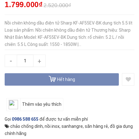
1.799.000₫
2.520.000₫
Nồi chiên không dầu điện tử Sharp KF-AF55EV-BK dung tích 5.5 lít
Loại sản phẩm: Nồi chiên không dầu điện tử Thương hiệu: Sharp
Nhật Bản Model: KF-AF55EV-BK Dung tích: rổ chiên: 5.2 L / nồi
chiên: 5.5 L Công suất: 1550 - 1850W |...
-
+
Hết hàng
Thêm vào yêu thích
Gọi
0986 588 655
để được tư vấn miễn phí
chảo chống dính
,
nồi inox
,
sanhangre
,
săn hàng rẻ
,
đồ gia dụng
chính hãng