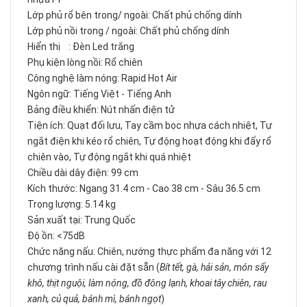
Lớp phủ rổ bên trong/ ngoài: Chất phủ chống dính
Lớp phủ nồi trong / ngoài: Chất phủ chống dính
Hiển thị : Đèn Led trắng
Phụ kiện lòng nồi: Rổ chiên
Công nghệ làm nóng: Rapid Hot Air
Ngôn ngữ: Tiếng Việt - Tiếng Anh
Bảng điều khiển: Nút nhấn điện tử
Tiện ích: Quạt đối lưu, Tay cầm bọc nhựa cách nhiệt, Tự
ngắt điện khi kéo rổ chiên, Tự động hoạt động khi đẩy rổ
chiên vào, Tự động ngắt khi quá nhiệt
Chiều dài dây điện: 99 cm
Kích thước: Ngang 31.4 cm - Cao 38 cm - Sâu 36.5 cm
Trọng lượng: 5.14 kg
Sản xuất tại: Trung Quốc
Độ ồn: <75dB
Chức năng nấu: Chiên, nướng thực phẩm đa năng với 12
chương trình nấu cài đặt sẵn (
Bít tết, gà, hải sản, món sấy
khô, thịt nguội, làm nóng, đồ đông lạnh, khoai tây chiên, rau
xanh, củ quả, bánh mì, bánh ngọt
)