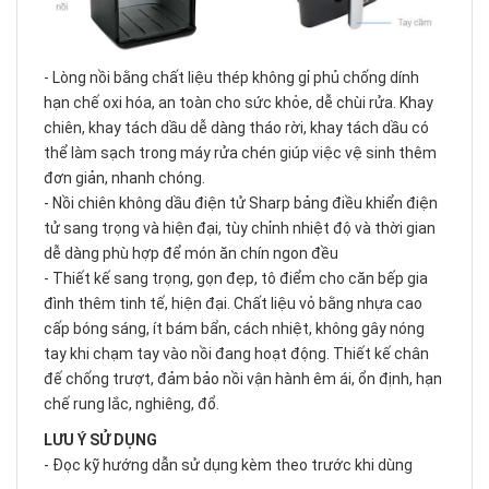
- Lòng nồi bằng chất liệu thép không gỉ phủ chống dính
hạn chế oxi hóa, an toàn cho sức khỏe, dễ chùi rửa. Khay
chiên, khay tách dầu dễ dàng tháo rời, khay tách dầu có
thể làm sạch trong máy rửa chén giúp việc vệ sinh thêm
đơn giản, nhanh chóng.
- Nồi chiên không dầu điện tử Sharp bảng điều khiển điện
tử sang trọng và hiện đại, tùy chỉnh nhiệt độ và thời gian
dễ dàng phù hợp để món ăn chín ngon đều
- Thiết kế sang trọng, gọn đẹp, tô điểm cho căn bếp gia
đình thêm tinh tế, hiện đại. Chất liệu vỏ bằng nhựa cao
cấp bóng sáng, ít bám bẩn, cách nhiệt, không gây nóng
tay khi chạm tay vào nồi đang hoạt động. Thiết kế chân
đế chống trượt, đảm bảo nồi vận hành êm ái, ổn định, hạn
chế rung lắc, nghiêng, đổ.
LƯU Ý SỬ DỤNG
- Đọc kỹ hướng dẫn sử dụng kèm theo trước khi dùng