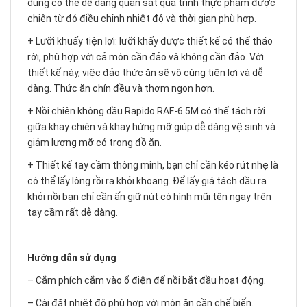
dùng có thể dễ dàng quan sát quá trình thực phẩm được
chiên từ đó điều chỉnh nhiệt độ và thời gian phù hợp.
+ Lưỡi khuấy tiện lợi: lưỡi khấy được thiết kế có thể tháo
rời, phù hợp với cả món cần đảo và không cần đảo. Với
thiết kế này, việc đảo thức ăn sẽ vô cùng tiện lợi và dễ
dàng. Thức ăn chín đều và thơm ngon hơn.
+ Nồi chiên không dầu Rapido RAF-6.5M có thể tách rời
giữa khay chiên và khay hứng mỡ giúp dễ dàng vệ sinh và
giảm lượng mỡ có trong đồ ăn.
+ Thiết kế tay cầm thông minh, bạn chỉ cần kéo rút nhẹ là
có thể lấy lòng rồi ra khỏi khoang. Để lấy giá tách dầu ra
khỏi nồi bạn chỉ cần ấn giữ nút có hình mũi tên ngay trên
tay cầm rất dễ dàng.
Hướng dẫn sử dụng
– Cắm phích cắm vào ổ điện để nồi bắt đầu hoạt động.
– Cài đặt nhiệt độ phù hợp với món ăn cần chế biến.