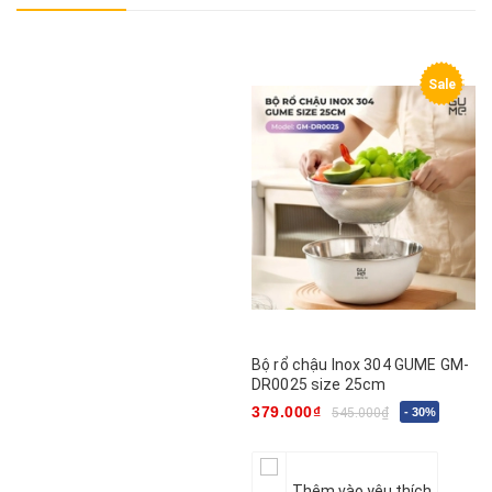
Sale
Bộ rổ chậu Inox 304 GUME GM-
DR0025 size 25cm
379.000₫
545.000₫
- 30%
Thêm vào yêu thích