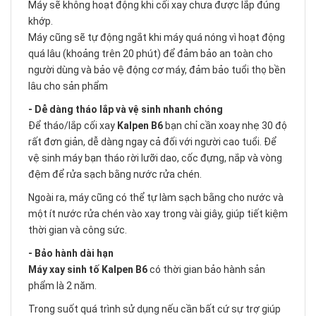
Máy sẽ không hoạt động khi cối xay chưa được lắp đúng
khớp.
Máy cũng sẽ tự động ngắt khi máy quá nóng vì hoạt động
quá lâu (khoảng trên 20 phút) để đảm bảo an toàn cho
người dùng và bảo vệ động cơ máy, đảm bảo tuổi thọ bền
lâu cho sản phẩm
- Dễ dàng tháo lắp và vệ sinh nhanh chóng
Để tháo/lắp cối xay
Kalpen B6
bạn chỉ cần xoay nhẹ 30 độ
rất đơn giản, dễ dàng ngay cả đối với người cao tuổi. Để
vệ sinh máy bạn tháo rời lưỡi dao, cốc đựng, nắp và vòng
đệm để rửa sạch bằng nước rửa chén.
Ngoài ra, máy cũng có thể tự làm sạch bằng cho nước và
một ít nước rửa chén vào xay trong vài giây, giúp tiết kiệm
thời gian và công sức.
- Bảo hành dài hạn
Máy xay sinh tố Kalpen B6
có thời gian bảo hành sản
phẩm là 2 năm.
Trong suốt quá trình sử dụng nếu cần bất cứ sự trợ giúp