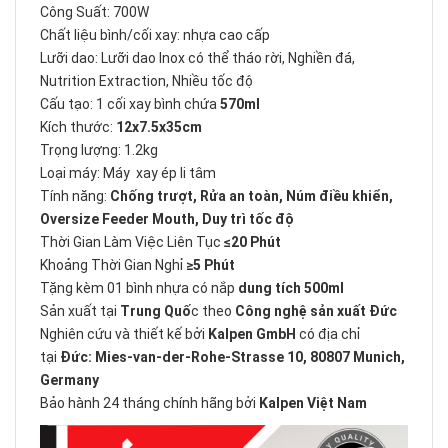
Công Suất: 700W
Chất liệu bình/cối xay: nhựa cao cấp
Lưỡi dao: Lưỡi dao Inox có thể tháo rời, Nghiền đá,
Nutrition Extraction, Nhiều tốc độ
Cấu tạo: 1 cối xay bình chứa
570ml
Kích thước:
12x7.5x35cm
Trọng lượng: 1.2kg
Loại máy: Máy xay ép li tâm
Tính năng:
Chống trượt, Rửa an toàn, Núm điều khiển,
Oversize Feeder Mouth, Duy trì tốc độ
Thời Gian Làm Việc Liên Tục
≤20 Phút
Khoảng Thời Gian Nghỉ
≥5 Phút
Tặng kèm 01 bình nhựa có nắp
dung tích 500ml
Sản xuất tại
Trung Quố
c theo
Công nghệ sản xuất Đức
Nghiên cứu và thiết kế bởi
Kalpen GmbH
có địa chỉ
tại
Đức: Mies-van-der-Rohe-Strasse 10, 80807 Munich,
Germany
Bảo hành 24 tháng chính hãng bởi
Kalpen Việt Nam