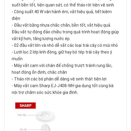
suốt bền tốt, tiện quan sát, có thể tháo rời tiện vệ sinh
- Công suất 40 W vận hành êm, vắt hiệu quả, tiết kiệm
điện
- Đầu vắt bằng nhựa chắc chắn, bền tốt, vắt hiệu quả.
Đầu vắt tự động đảo chiều trong quá trình hoạt động giúp
vắt kỹ hơn, tăng lượng nước ép.
- 02 đầu vắt lớn và nhỏ dễ vắt các loại trái cây có múi nhỏ
- Lưới lọc 2 lớp linh động, giữ hay bỏ tép trái cây theo ý
muốn
-
Máy vắt cam
với chân đế chống trượt tránh rung lắc,
hoạt động ổn định, chắc chắn
- Tháo rời các bộ phận dễ dàng vệ sinh thật tiện lợi
-
Máy vắt cam
Sharp EJ-J408-WH gia dụng tốt cùng bà
nội trợ chăm sóc sức khỏe gia đình.