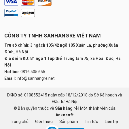
CÔNG TY TNHH SANHANGRE VIỆT NAM
Trụ sở chính: 3 ngách 105/42 ngõ 105 Xuân La, phường Xuân
Đỉnh, Hà Nội
Địa điểm KD: 81 ngõ 1 Tập thể Trung tâm 75, xã Hoài Đức, Hà
Nội
Hotline:
0816 505 655
Email:
info@sanhangre.net
ĐKKD số: 0108552415 ngày cấp 18/12/2018 do Sở Kế hoạch và
Đầu tư Hà Nội
© Bản quyền thuộc về
Săn hàng rẻ
|
Một thành viên của
Ankosoft
Trang chủ
Giới thiệu
Sản phẩm
Tin tức
Liên hệ