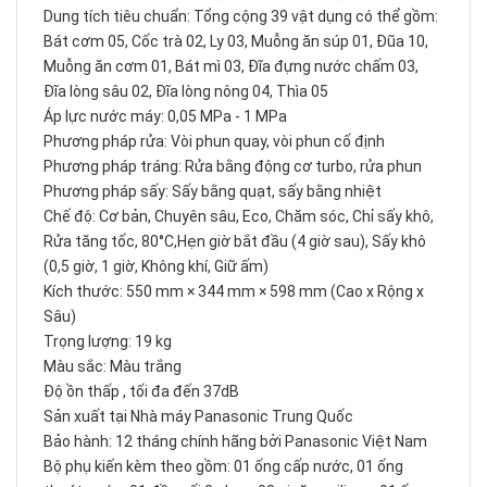
Dung tích tiêu chuẩn: Tổng cộng 39 vật dụng có thể gồm:
Bát cơm 05, Cốc trà 02, Ly 03, Muỗng ăn súp 01, Đũa 10,
Muỗng ăn cơm 01, Bát mì 03, Đĩa đựng nước chấm 03,
Đĩa lòng sâu 02, Đĩa lòng nông 04, Thìa 05
Áp lực nước máy: 0,05 MPa - 1 MPa
Phương pháp rửa: Vòi phun quay, vòi phun cố định
Phương pháp tráng: Rửa bằng động cơ turbo, rửa phun
Phương pháp sấy: Sấy bằng quạt, sấy bằng nhiệt
Chế độ: Cơ bản, Chuyên sâu, Eco, Chăm sóc, Chỉ sấy khô,
Rửa tăng tốc, 80°C,Hẹn giờ bắt đầu (4 giờ sau), Sấy khô
(0,5 giờ, 1 giờ, Không khí, Giữ ấm)
Kích thước: 550 mm × 344 mm × 598 mm (Cao x Rộng x
Sâu)
Trọng lượng: 19 kg
Màu sắc: Màu trắng
Độ ồn thấp , tối đa đến 37dB
Sản xuất tại Nhà máy Panasonic Trung Quốc
Bảo hành: 12 tháng chính hãng bởi Panasonic Việt Nam
Bộ phụ kiến kèm theo gồm: 01 ống cấp nước, 01 ống