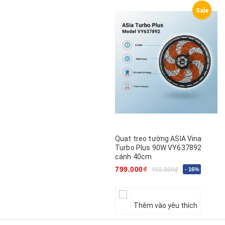
Sale
Quạt treo tường ASIA Vina
Turbo Plus 90W VY637892
cánh 40cm
799.000₫
955.000₫
- 16%
Thêm vào yêu thích