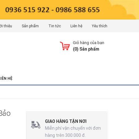
ới thiệu
Sản phẩm
Tin tức
Liên hệ
Yêu thích
Giỏ hàng của bạn
(
0
) Sản phẩm
LIÊN HỆ
Bảo
GIAO HÀNG TẬN NƠI
Miễn phí vận chuyển với đơn
hàng trên 300.000 đ.