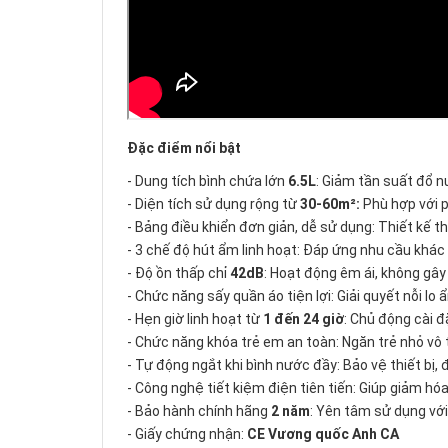
Đặc điểm nổi bật
- Dung tích bình chứa lớn
6.5L
: Giảm tần suất đổ nư
- Diện tích sử dụng rộng từ
30-60m²:
Phù hợp với 
- Bảng điều khiển đơn giản, dễ sử dụng: Thiết kế t
- 3 chế độ hút ẩm linh hoạt: Đáp ứng nhu cầu khá
- Độ ồn thấp chỉ
42dB
: Hoạt động êm ái, không gây
- Chức năng sấy quần áo tiện lợi: Giải quyết nỗi l
- Hẹn giờ linh hoạt từ
1 đến 24 giờ
: Chủ động cài đ
- Chức năng khóa trẻ em an toàn: Ngăn trẻ nhỏ vô t
- Tự động ngắt khi bình nước đầy: Bảo vệ thiết bị,
- Công nghệ tiết kiệm điện tiên tiến: Giúp giảm hó
- Bảo hành chính hãng
2 năm
: Yên tâm sử dụng với
- Giấy chứng nhận:
CE Vương quốc Anh CA