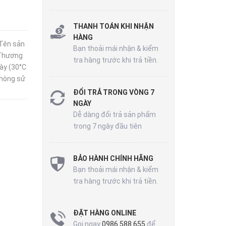
THANH TOÁN KHI NHẬN
HÀNG
Tên sản
Bạn thoải mái nhận & kiểm
Thương
tra hàng trước khi trả tiền.
ày (30°C
phòng sử
ĐỔI TRẢ TRONG VÒNG 7
NGÀY
Dễ dàng đổi trả sản phẩm
trong 7 ngày đầu tiên
BẢO HÀNH CHÍNH HÃNG
Bạn thoải mái nhận & kiểm
tra hàng trước khi trả tiền.
ĐẶT HÀNG ONLINE
Gọi ngay
0986 588 655
để