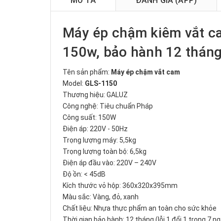
MÔ TẢ
ĐÁNH GIÁ (APP)
Máy ép chậm kiêm vắt 
150w, bảo hành 12 thán
Tên sản phẩm:
Máy ép chậm vắt cam
Model:
GLS-1150
Thương hiệu: GALUZ
Công nghệ: Tiêu chuẩn Pháp
Công suất: 150W
Điện áp: 220V - 50Hz
Trọng lượng máy: 5,5kg
Trọng lượng toàn bộ: 6,5kg
Điện áp đầu vào: 220V – 240V
Độ ồn: < 45dB
Kích thước vỏ hộp: 360x320x395mm
Màu sắc: Vàng, đỏ, xanh
Chất liệu: Nhựa thực phẩm an toàn cho sức khỏe
Thời gian bảo hành: 12 tháng (lỗi 1 đổi 1 trong 7 n