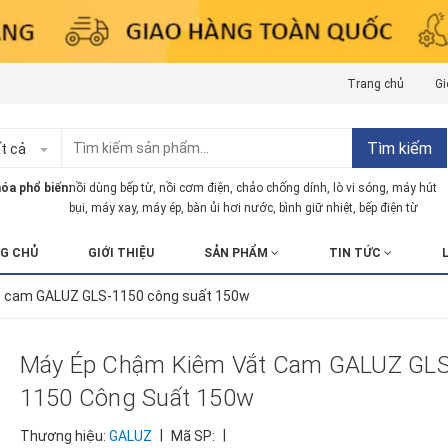
Trang chủ
Gi
Tìm kiếm
t cả
óa phổ biến:
nồi dùng bếp từ
,
nồi cơm điện
,
chảo chống dính
,
lò vi sóng
,
máy hút
bụi
,
máy xay
,
máy ép
,
bàn ủi hơi nước
,
bình giữ nhiệt
,
bếp điện từ
G CHỦ
GIỚI THIỆU
SẢN PHẨM
TIN TỨC
t cam GALUZ GLS-1150 công suất 150w
Máy Ép Chậm Kiêm Vắt Cam GALUZ GLS
1150 Công Suất 150w
|
|
Thương hiệu:
GALUZ
Mã SP: