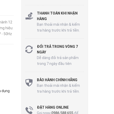
THANH TOÁN KHI NHẬN
HÀNG
hành 12
Bạn thoải mái nhận & kiểm
ng hiệu:
tra hàng trước khi trả tiền.
 - 50Hz
ĐỔI TRẢ TRONG VÒNG 7
NGÀY
Dễ dàng đổi trả sản phẩm
trong 7 ngày đầu tiên
BẢO HÀNH CHÍNH HÃNG
Bạn thoải mái nhận & kiểm
a dụng
tra hàng trước khi trả tiền.
ĐẶT HÀNG ONLINE
Gọi ngay
0986 588 655
để