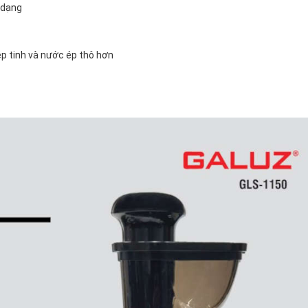
a dạng
ả
 ép tinh và nước ép thô hơn