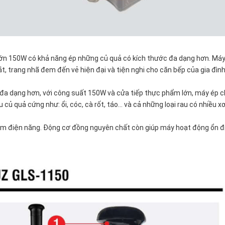
ớn 150W có khả năng ép những củ quả có kích thước đa dạng hơn. Máy
, trang nhã đem đến vẻ hiện đại và tiện nghi cho căn bếp của gia đìn
ớc đa dạng hơn, với công suất 150W và cửa tiếp thực phẩm lớn, máy ép
củ quả cứng như: ổi, cóc, cà rốt, táo… và cả những loại rau có nhiều x
iệm điện năng. Động cơ đồng nguyên chất còn giúp máy hoạt động ổn đ