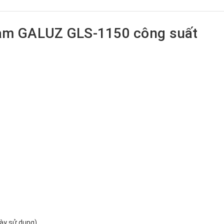
cam GALUZ GLS-1150 công suất
g
gày sử dụng)