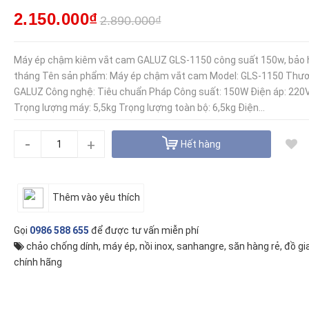
2.150.000₫
2.890.000₫
Máy ép chậm kiêm vắt cam GALUZ GLS-1150 công suất 150w, bảo 
tháng Tên sản phẩm: Máy ép chậm vắt cam Model: GLS-1150 Thươ
GALUZ Công nghệ: Tiêu chuẩn Pháp Công suất: 150W Điện áp: 220V
Trọng lượng máy: 5,5kg Trọng lượng toàn bộ: 6,5kg Điện...
-
+
Hết hàng
Thêm vào yêu thích
Gọi
0986 588 655
để được tư vấn miễn phí
chảo chống dính
,
máy ép
,
nồi inox
,
sanhangre
,
săn hàng rẻ
,
đồ gi
chính hãng