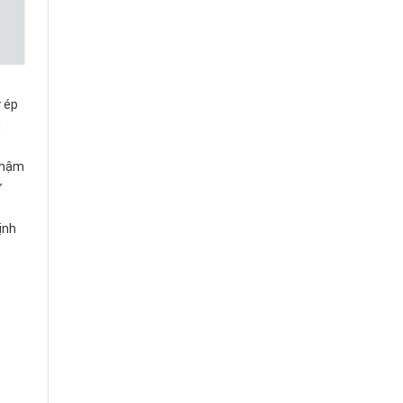
 ép
h
 chậm
ơ
ịnh