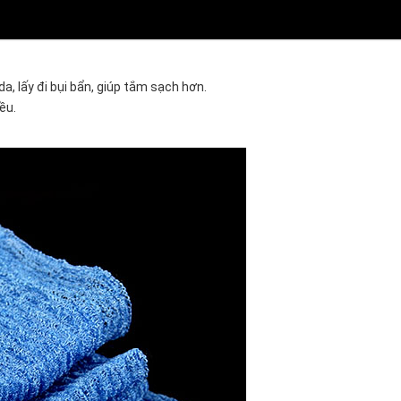
a, lấy đi bụi bẩn, giúp tắm sạch hơn.
ều.