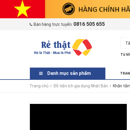
0816 505 655
Bán hàng trực tuyến:
Tấ
Từ kh
Danh mục sản phẩm
TRAN
Trang chủ
Đồ tiện ích gia dụng Nhật Bản
Khăn tắm