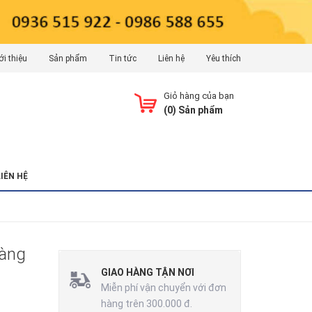
ới thiệu
Sản phẩm
Tin tức
Liên hệ
Yêu thích
Giỏ hàng của bạn
(
0
) Sản phẩm
LIÊN HỆ
àng
GIAO HÀNG TẬN NƠI
Miễn phí vận chuyển với đơn
hàng trên 300.000 đ.