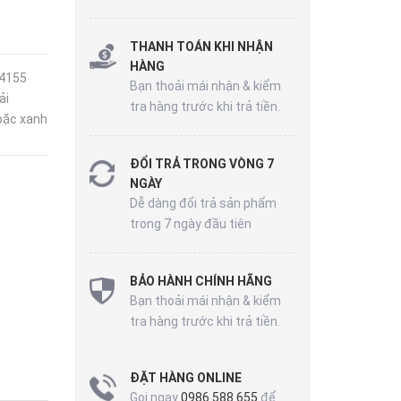
THANH TOÁN KHI NHẬN
HÀNG
-4155
Bạn thoải mái nhận & kiểm
ải
tra hàng trước khi trả tiền.
oặc xanh
ĐỔI TRẢ TRONG VÒNG 7
NGÀY
Dễ dàng đổi trả sản phẩm
trong 7 ngày đầu tiên
BẢO HÀNH CHÍNH HÃNG
Bạn thoải mái nhận & kiểm
tra hàng trước khi trả tiền.
ĐẶT HÀNG ONLINE
Gọi ngay
0986 588 655
để