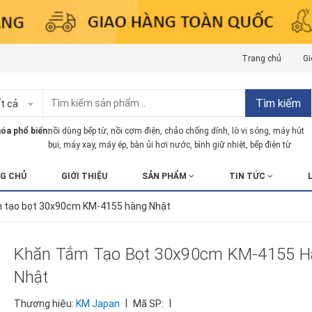
Trang chủ
Gi
Tìm kiếm
t cả
óa phổ biến:
nồi dùng bếp từ
,
nồi cơm điện
,
chảo chống dính
,
lò vi sóng
,
máy hút
bụi
,
máy xay
,
máy ép
,
bàn ủi hơi nước
,
bình giữ nhiệt
,
bếp điện từ
G CHỦ
GIỚI THIỆU
SẢN PHẨM
TIN TỨC
 tạo bọt 30x90cm KM-4155 hàng Nhật
Khăn Tắm Tạo Bọt 30x90cm KM-4155 H
Nhật
|
|
Thương hiệu:
KM Japan
Mã SP: