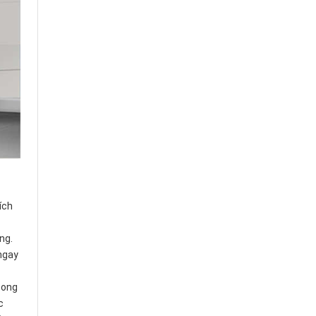
ích
ng.
 ngay
oong
c