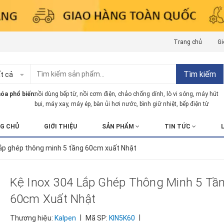
Trang chủ
Gi
Tìm kiếm
t cả
óa phổ biến:
nồi dùng bếp từ
,
nồi cơm điện
,
chảo chống dính
,
lò vi sóng
,
máy hút
bụi
,
máy xay
,
máy ép
,
bàn ủi hơi nước
,
bình giữ nhiệt
,
bếp điện từ
G CHỦ
GIỚI THIỆU
SẢN PHẨM
TIN TỨC
lắp ghép thông minh 5 tầng 60cm xuất Nhật
Kệ Inox 304 Lắp Ghép Thông Minh 5 Tầ
60cm Xuất Nhật
|
|
Thương hiệu:
Kalpen
Mã SP:
KIN5K60