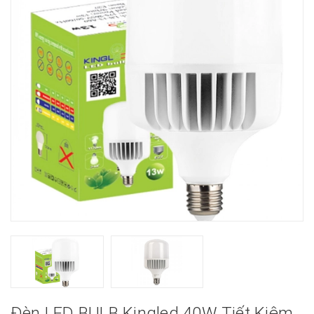
Đèn LED BULB Kingled 40W Tiết Kiệm