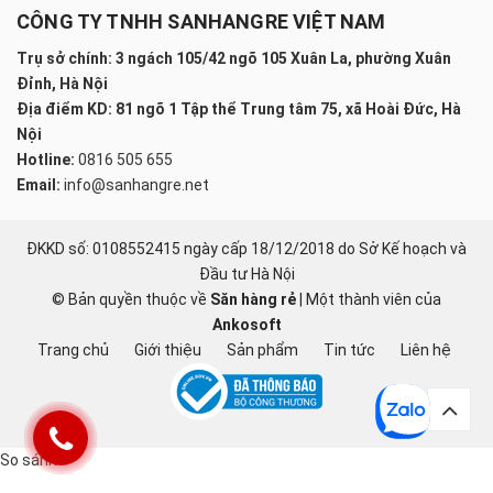
CÔNG TY TNHH SANHANGRE VIỆT NAM
Trụ sở chính: 3 ngách 105/42 ngõ 105 Xuân La, phường Xuân
Đỉnh, Hà Nội
Địa điểm KD: 81 ngõ 1 Tập thể Trung tâm 75, xã Hoài Đức, Hà
Nội
Hotline:
0816 505 655
Email:
info@sanhangre.net
ĐKKD số: 0108552415 ngày cấp 18/12/2018 do Sở Kế hoạch và
Đầu tư Hà Nội
© Bản quyền thuộc về
Săn hàng rẻ
|
Một thành viên của
Ankosoft
Trang chủ
Giới thiệu
Sản phẩm
Tin tức
Liên hệ
So sánh