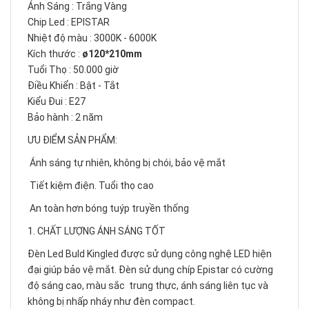
Ánh Sáng : Trắng Vàng
Chip Led : EPISTAR
Nhiệt độ màu : 3000K - 6000K
Kích thước :
ø120*210mm
Tuổi Thọ : 50.000 giờ
Điều Khiển : Bật - Tắt
Kiểu Đui : E27
Bảo hành : 2 năm
ƯU ĐIỂM SẢN PHẨM:
️ Ánh sáng tự nhiên, không bị chói, bảo vệ mắt
️ Tiết kiệm điện. Tuổi thọ cao
️ An toàn hơn bóng tuýp truyền thống
1. CHẤT LƯỢNG ÁNH SÁNG TỐT
Đèn Led Buld Kingled được sử dụng công nghệ LED hiện
đại giúp bảo vệ mắt. Đèn sử dụng chíp Epistar có cường
độ sáng cao, màu sắc trung thực, ánh sáng liên tục và
không bị nhấp nháy như đèn compact.