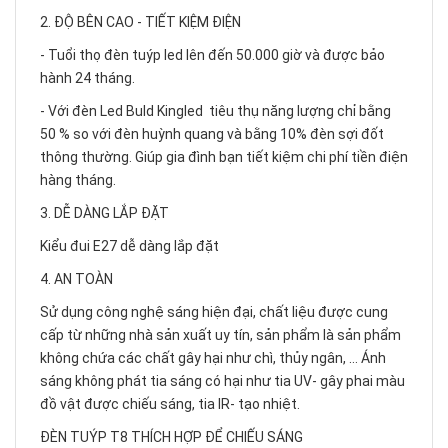
2. ĐỘ BÊN CAO - TIẾT KIỆM ĐIỆN
- Tuổi thọ đèn tuýp led lên đến 50.000 giờ và được bảo
hành 24 tháng.
- Với đèn Led Buld Kingled tiêu thụ năng lượng chỉ bằng
50 % so với đèn huỳnh quang và bằng 10% đèn sợi đốt
thông thường. Giúp gia đình bạn tiết kiệm chi phí tiền điện
hàng tháng.
3. DỄ DÀNG LẮP ĐẶT
Kiểu đui E27 dễ dàng lắp đặt
4. AN TOÀN
Sử dụng công nghệ sáng hiện đại, chất liệu được cung
cấp từ những nhà sản xuất uy tín, sản phẩm là sản phẩm
không chứa các chất gây hại như chì, thủy ngân, … Ánh
sáng không phát tia sáng có hại như tia UV- gây phai màu
đồ vật được chiếu sáng, tia IR- tạo nhiệt.
ĐÈN TUÝP T8 THÍCH HỢP ĐỂ CHIẾU SÁNG