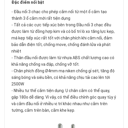
Đặc điểm nổi bật
- Đầu nối 3 chạc cho phép cắm nối từ một ổ cắm tạo
thành 3 ổ cắm mới rất tiện dụng
- Tất cả các cực tiếp xúc bên trong Đầu nối 3 chạc đều
được làm từ đồng hợp kim và có bố trí lò xo tăng lực kẹp,
má kẹp tiếp xúc rất tốt với chân phích khi cắm nối, đảm
bảo dẫn điện tốt, chống move, chống đánh lửa và phát
nhiệt
- Thân đầu nối được làm từ nhựa ABS chất lượng cao có
khả năng chống va đập, chống vỡ tốt.
- Chân phích đồng Ø4mm mạ niken chống gỉ sét, tăng độ
sáng bóng và siêu bền, có khả năng chịu tải cao lên tới
2500W
- Nhiều tư thế cắm tiện dụng. Ụ chân cắm có thể quay,
gập 180o dễ dàng. Vì vậy, có thể điều chỉnh góc quay tùy ý
và cắm đầu nối ở nhiều vị trí khác nhau như cắm trên
tường, cắm trên bàn, cắm khe kẹp.