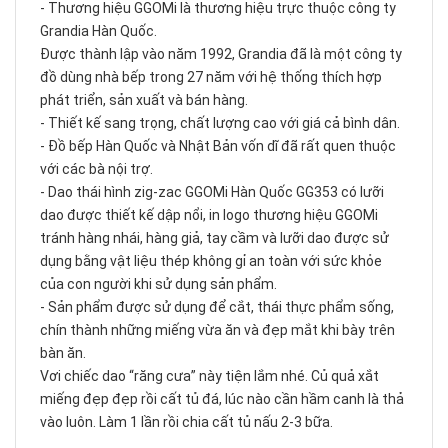
- Thương hiệu GGOMi là thương hiệu trực thuộc công ty
Grandia Hàn Quốc.
Được thành lập vào năm 1992, Grandia đã là một công ty
đồ dùng nhà bếp trong 27 năm với hệ thống thích hợp
phát triển, sản xuất và bán hàng.
- Thiết kế sang trọng, chất lượng cao với giá cả bình dân.
- Đồ bếp Hàn Quốc và Nhật Bản vốn dĩ đã rất quen thuộc
với các bà nội trợ.
- Dao thái hình zig-zac GGOMi Hàn Quốc GG353 có lưỡi
dao được thiết kế dập nổi, in logo thương hiệu GGOMi
tránh hàng nhái, hàng giả, tay cầm và lưỡi dao được sử
dụng bằng vật liệu thép không gỉ an toàn với sức khỏe
của con người khi sử dụng sản phẩm.
- Sản phẩm được sử dụng để cắt, thái thực phẩm sống,
chín thành những miếng vừa ăn và đẹp mắt khi bày trên
bàn ăn.
Vơi chiếc dao “răng cưa” này tiện lắm nhé. Củ quả xắt
miếng đẹp đẹp rồi cất tủ đá, lúc nào cần hầm canh là thả
vào luôn. Làm 1 lần rồi chia cất tủ nấu 2-3 bữa.