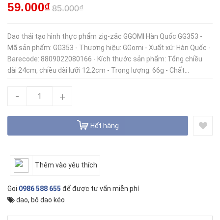
59.000₫
85.000₫
Dao thái tạo hình thực phẩm zig-zắc GGOMI Hàn Quốc GG353 -
Mã sản phẩm: GG353 - Thương hiệu: GGomi - Xuất xứ: Hàn Quốc -
Barecode: 8809022080166 - Kích thước sản phẩm: Tổng chiều
dài 24cm, chiều dài lưỡi 12.2cm - Trọng lượng: 66g - Chất...
-
+
Hết hàng
Thêm vào yêu thích
Gọi
0986 588 655
để được tư vấn miễn phí
dao
,
bộ dao kéo