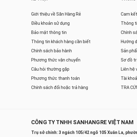
Cotton
Yamada Nhật Bản
Giới thiệu về Săn Hàng Rẻ
Cam kết
Điều khoản sử dụng
Thông t
Bennix Thái Lan
Bảo mật thông tin
Chính s
HoMedics
Thông tin khách hàng cần biết
Hướng d
disney
Chính sách bảo hành
Sản phẩ
Natoshi
Phương thức vận chuyển
Sơ đồ t
Câu hỏi thường gặp
Liên hệ 
Mitsubishi Electric
Phương thức thanh toán
Tài kho
Thermos
Chính sách đổi hoặc trả hàng
TRA CỨ
Hawonkoo
Kaiyo
nival
CÔNG TY TNHH SANHANGRE VIỆT NAM
Furuida
Trụ sở chính: 3 ngách 105/42 ngõ 105 Xuân La, phườ