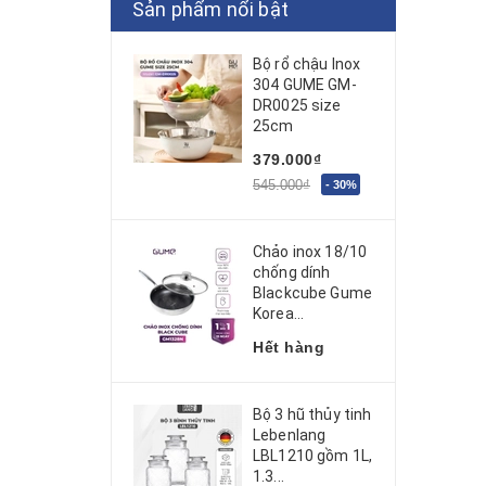
Sản phẩm nổi bật
Hanil Hàn Quốc
Đồ gia dụng
RoHS
Bộ rổ chậu Inox
304 GUME GM-
Yoobao
DR0025 size
25cm
Povena
379.000₫
Korichi
545.000₫
- 30%
Chefio
Chảo inox 18/10
Koreno
chống dính
Blackcube Gume
Deerma
Korea...
Seka
Hết hàng
Hanufood
Bộ 3 hũ thủy tinh
my Lan
Lebenlang
LBL1210 gồm 1L,
Daiichi
1.3...