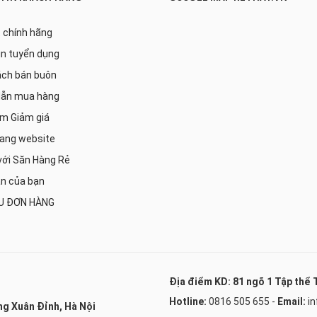
 chính hãng
in tuyển dụng
ách bán buôn
ẫn mua hàng
m Giảm giá
rang website
với Săn Hàng Rẻ
ản của bạn
U ĐƠN HÀNG
Địa điểm KD: 81 ngõ 1 Tập thể 
Hotline:
0816 505 655
-
Email:
i
ng Xuân Đỉnh, Hà Nội