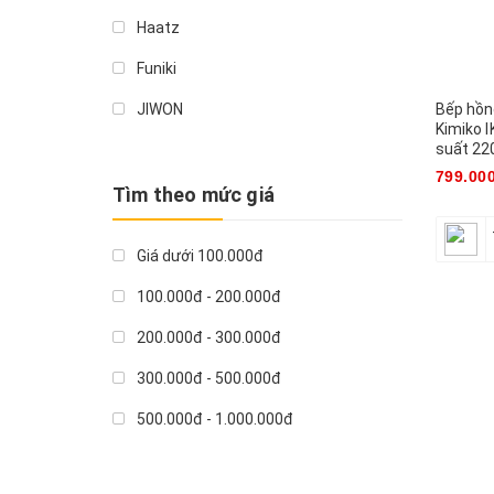
Haatz
Funiki
Bếp hồn
JIWON
Kimiko 
suất 2
Komax
799.00
ASIAvina
Tìm theo mức giá
Midea
Giá dưới 100.000đ
Hết hà
Kohn
100.000đ - 200.000đ
2Good
200.000đ - 300.000đ
Tech Air
300.000đ - 500.000đ
Braun Đức
500.000đ - 1.000.000đ
Phileo
Giá trên 1.000.000đ
Philips