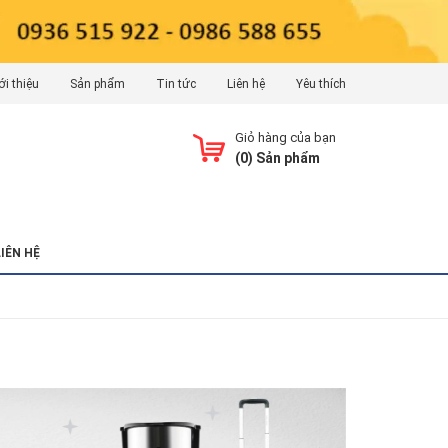
ới thiệu
Sản phẩm
Tin tức
Liên hệ
Yêu thích
Giỏ hàng của bạn
(
0
) Sản phẩm
LIÊN HỆ