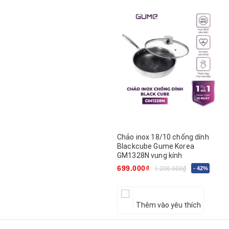
Chảo inox 18/10 chống dính
Blackcube Gume Korea
GM1328N vung kính
699.000₫
1.200.000₫
- 42%
Thêm vào yêu thích