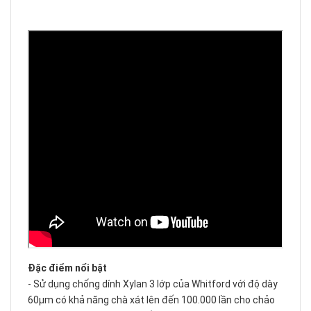
Đặc điểm nổi bật
- Sử dụng chống dính Xylan 3 lớp của Whitford với độ dày
60µm có khả năng chà xát lên đến 100.000 lần cho chảo