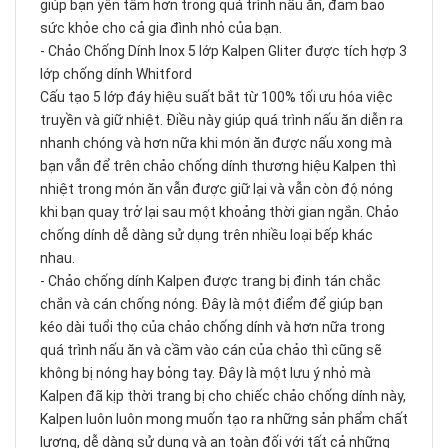
giúp bạn yên tâm hơn trong quá trình nấu ăn, đảm bảo
sức khỏe cho cả gia đình nhỏ của bạn.
- Chảo Chống Dính Inox 5 lớp Kalpen Gliter được tích hợp 3
lớp chống dính Whitford
Cấu tạo 5 lớp đáy hiệu suất bắt từ 100% tối ưu hóa việc
truyền và giữ nhiệt. Điều này giúp quá trình nấu ăn diễn ra
nhanh chóng và hơn nữa khi món ăn được nấu xong mà
bạn vẫn để trên chảo chống dính thương hiệu Kalpen thì
nhiệt trong món ăn vẫn được giữ lại và vẫn còn độ nóng
khi bạn quay trở lại sau một khoảng thời gian ngắn. Chảo
chống dính dễ dàng sử dụng trên nhiều loại bếp khác
nhau.
- Chảo chống dính Kalpen được trang bị đinh tán chắc
chắn và cán chống nóng. Đây là một điểm để giúp bạn
kéo dài tuổi thọ của chảo chống dính và hơn nữa trong
quá trình nấu ăn và cầm vào cán của chảo thì cũng sẽ
không bị nóng hay bỏng tay. Đây là một lưu ý nhỏ mà
Kalpen đã kịp thời trang bị cho chiếc chảo chống dính này,
Kalpen luôn luôn mong muốn tạo ra những sản phẩm chất
lượng, dễ dàng sử dụng và an toàn đối với tất cả những