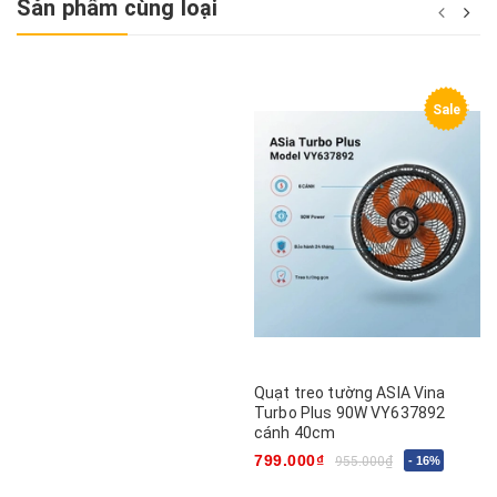
Sản phẩm cùng loại
Sale
Quạt treo tường ASIA Vina
Turbo Plus 90W VY637892
cánh 40cm
799.000₫
955.000₫
- 16%