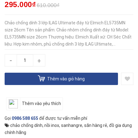
295.000₫
610.000₫
Chảo chống dính 3 lớp ILAG Ultimate đáy từ Elmich EL5735MN
size 26cm Tên sản phẩm: Chảo nhôm chống dính đáy từ Model:
EL5735MN size 26cm Thương hiệu: Elmich Xuất xứ: CH Séc Chất
liệu: Hợp kim nhôm, phủ chống dính 3 lớp ILAG Ultimate,...
-
+
Thêm vào giỏ hàng
Thêm vào yêu thích
Gọi
0986 588 655
để được tư vấn miễn phí
chảo chống dính
,
nồi inox
,
sanhangre
,
săn hàng rẻ
,
đồ gia dụng
chính hãng