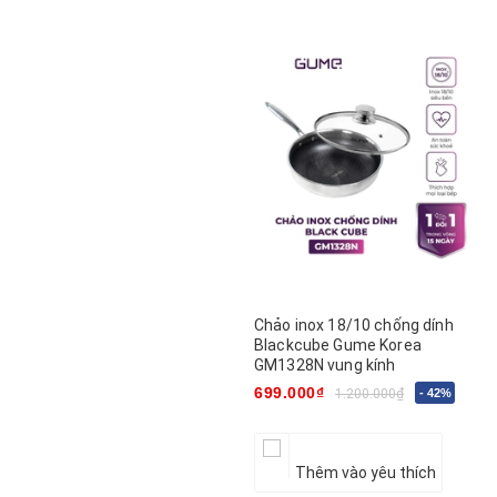
Chảo inox 18/10 chống dính
Blackcube Gume Korea
GM1328N vung kính
699.000₫
1.200.000₫
- 42%
Thêm vào yêu thích