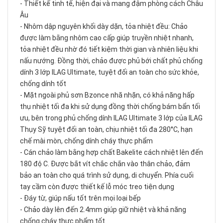
- Thiết kế tinh tế, hiện đại và mang đậm phòng cách Châu
Âu
- Nhôm dập nguyên khối dày dặn, tỏa nhiệt đều: Chảo
được làm bằng nhôm cao cấp giúp truyền nhiệt nhanh,
tỏa nhiệt đều nhờ đó tiết kiệm thời gian và nhiên liệu khi
nấu nướng. Đồng thời, chảo được phủ bới chất phủ chống
dính 3 lớp ILAG Ultimate, tuyệt đối an toàn cho sức khỏe,
chống dính tốt
- Mặt ngoài phủ sơn Bzonce nhă nhặn, có khả năng hấp
thụ nhiệt tối đa khi sử dụng đồng thời chống bám bẩn tối
ưu, bên trong phủ chống dính ILAG Ultimate 3 lớp của ILAG
Thụy Sỹ tuyệt đối an toàn, chịu nhiệt tối đa 280°C, hạn
chế mài mòn, chống dính cháy thực phẩm
- Cán chảo làm bằng hợp chất Bakelite cách nhiệt lên đến
180 độ C. Được bắt vít chắc chắn vào thân chảo, đảm
bảo an toàn cho quá trình sử dụng, di chuyển. Phía cuối
tay cầm còn được thiết kế lỗ móc treo tiện dụng
- Đáy từ, giúp nấu tốt trên mọi loại bếp
- Chảo dày lên đến 2.4mm giúp giữ nhiệt và khả năng
chống cháy thực phẩm tốt