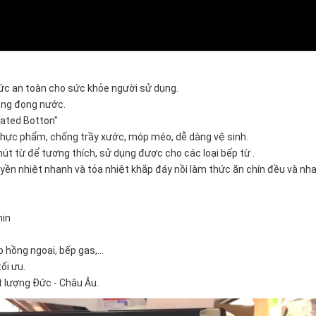
Đức an toàn cho sức khỏe người sử dụng.
hông đọng nước.
lated Botton"
 thực phẩm, chống trầy xước, móp méo, dễ dàng vệ sinh.
hút từ để tương thích, sử dụng được cho các loại bếp từ .
yền nhiệt nhanh và tỏa nhiệt khắp đáy nồi làm thức ăn chín đều và nh
min
.
 hồng ngoại, bếp gas,...
ối ưu.
ất lượng Đức - Châu Âu.