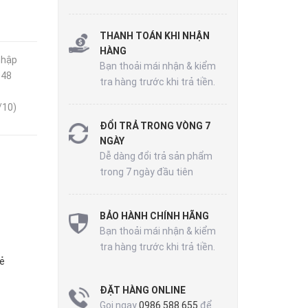
THANH TOÁN KHI NHẬN
HÀNG
nhập
Bạn thoải mái nhận & kiểm
048
tra hàng trước khi trả tiền.
/10)
ĐỔI TRẢ TRONG VÒNG 7
NGÀY
Dễ dàng đổi trả sản phẩm
trong 7 ngày đầu tiên
BẢO HÀNH CHÍNH HÃNG
Bạn thoải mái nhận & kiểm
tra hàng trước khi trả tiền.
ẻ
ĐẶT HÀNG ONLINE
Gọi ngay
0986 588 655
để