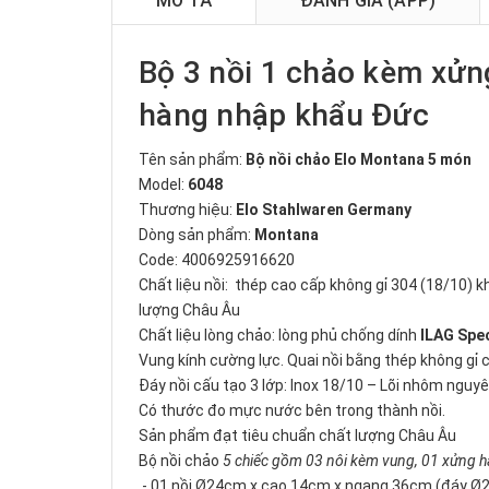
MÔ TẢ
ĐÁNH GIÁ (APP)
Bộ 3 nồi 1 chảo kèm xử
hàng nhập khẩu Đức
Tên sản phẩm:
Bộ nồi chảo Elo Montana 5 món
Model:
6048
Thương hiệu:
Elo Stahlwaren Germany
Dòng sản phẩm:
Montana
Code: 4006925916620
Chất liệu nồi: thép cao cấp không gỉ 304 (18/10) k
lượng Châu Âu
Chất liệu lòng chảo: lòng phủ chống dính
ILAG Spec
Vung kính cường lực. Quai nồi bằng thép không gỉ
Đáy nồi cấu tạo 3 lớp: Inox 18/10 – Lõi nhôm nguyê
Có thước đo mực nước bên trong thành nồi.
Sản phẩm đạt tiêu chuẩn chất lượng Châu Âu
Bộ nồi chảo
5 chiếc gồm 03 nôi kèm vung, 01 xửng h
- 01 nồi Ø24cm x cao 14cm x ngang 36cm (đáy Ø20c