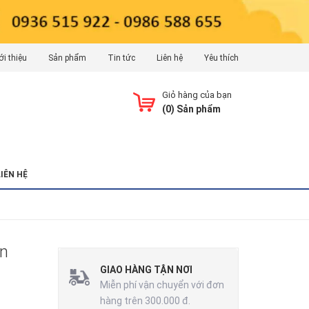
ới thiệu
Sản phẩm
Tin tức
Liên hệ
Yêu thích
Giỏ hàng của bạn
(
0
) Sản phẩm
LIÊN HỆ
ẩn
GIAO HÀNG TẬN NƠI
Miễn phí vận chuyển với đơn
hàng trên 300.000 đ.