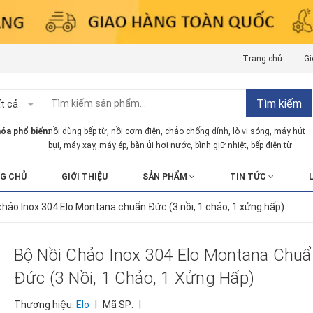
Trang chủ
Gi
Tìm kiếm
t cả
óa phổ biến:
nồi dùng bếp từ
,
nồi cơm điện
,
chảo chống dính
,
lò vi sóng
,
máy hút
bụi
,
máy xay
,
máy ép
,
bàn ủi hơi nước
,
bình giữ nhiệt
,
bếp điện từ
G CHỦ
GIỚI THIỆU
SẢN PHẨM
TIN TỨC
chảo Inox 304 Elo Montana chuẩn Đức (3 nồi, 1 chảo, 1 xửng hấp)
Bộ Nồi Chảo Inox 304 Elo Montana Chu
Đức (3 Nồi, 1 Chảo, 1 Xửng Hấp)
|
|
Thương hiệu:
Elo
Mã SP: