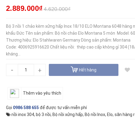
2.889.000₫
4.620.000₫
Bộ 3 nồi 1 chảo kèm xửng hấp Inox 18/10 ELO Montana 6048 hàng 
khẩu Đức Tên sản phẩm: Bộ nồi chảo Elo Montana 5 món Model: 6
Thương hiệu: Elo Stahlwaren Germany Dòng sản phẩm: Montana
Code: 4006925916620 Chất liệu nồi: thép cao cấp không gỉ 304 (18
kháng...
-
+
Hết hàng
Thêm vào yêu thích
Gọi
0986 588 655
để được tư vấn miễn phí
nồi inox 304
,
bộ 3 nồi
,
Bộ nồi xửng hấp
,
Bộ nồi Inox
,
Elo
,
săn hàng r