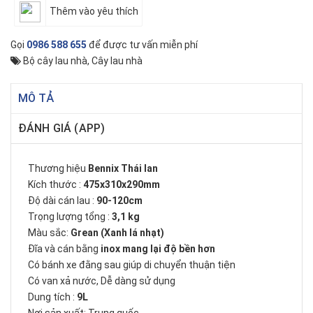
Thêm vào yêu thích
Gọi
0986 588 655
để được tư vấn miễn phí
Bộ cây lau nhà
,
Cây lau nhà
MÔ TẢ
ĐÁNH GIÁ (APP)
Thương hiệu
Bennix Thái lan
Kích thước :
475x310x290mm
Độ dài cán lau :
90-120cm
Trọng lượng tổng :
3,1 kg
Màu sắc:
Grean (Xanh lá nhạt)
Đĩa và cán bằng
inox mang lại độ bền hơn
Có bánh xe đằng sau giúp di chuyển thuận tiện
Có van xả nước, Dễ dàng sử dụng
Dung tích :
9L