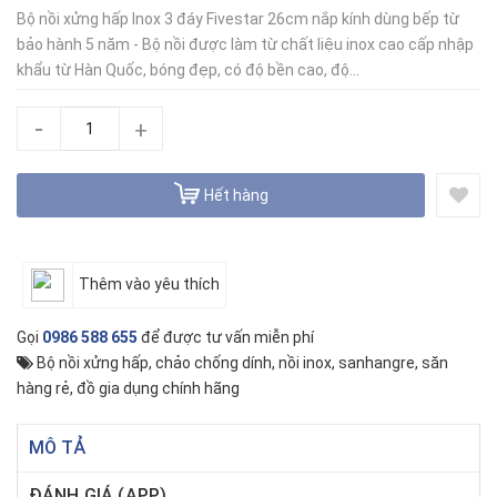
Bộ nồi xửng hấp Inox 3 đáy Fivestar 26cm nắp kính dùng bếp từ
bảo hành 5 năm - Bộ nồi được làm từ chất liệu inox cao cấp nhập
khẩu từ Hàn Quốc, bóng đẹp, có độ bền cao, độ...
-
+
Hết hàng
Thêm vào yêu thích
Gọi
0986 588 655
để được tư vấn miễn phí
Bộ nồi xửng hấp
,
chảo chống dính
,
nồi inox
,
sanhangre
,
săn
hàng rẻ
,
đồ gia dụng chính hãng
MÔ TẢ
ĐÁNH GIÁ (APP)