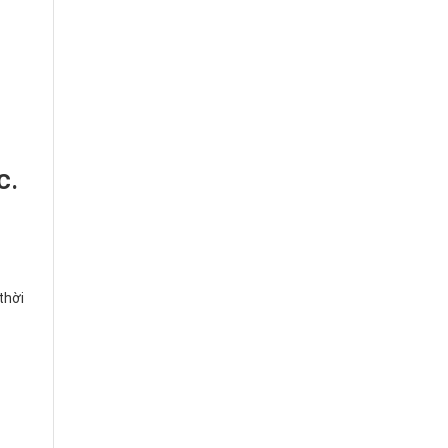
c.
thời