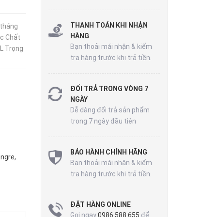
THANH TOÁN KHI NHẬN
 tháng
HÀNG
éc Chất
Bạn thoải mái nhận & kiểm
 L Trọng
tra hàng trước khi trả tiền.
ĐỔI TRẢ TRONG VÒNG 7
NGÀY
Dễ dàng đổi trả sản phẩm
trong 7 ngày đầu tiên
BẢO HÀNH CHÍNH HÃNG
ngre
,
Bạn thoải mái nhận & kiểm
tra hàng trước khi trả tiền.
ĐẶT HÀNG ONLINE
Gọi ngay
0986 588 655
để