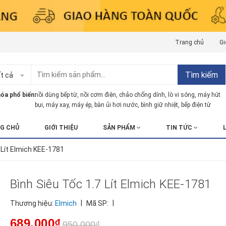
Trang chủ
Gi
Tìm kiếm
t cả
óa phổ biến:
nồi dùng bếp từ
,
nồi cơm điện
,
chảo chống dính
,
lò vi sóng
,
máy hút
bụi
,
máy xay
,
máy ép
,
bàn ủi hơi nước
,
bình giữ nhiệt
,
bếp điện từ
G CHỦ
GIỚI THIỆU
SẢN PHẨM
TIN TỨC
 Lít Elmich KEE-1781
Bình Siêu Tốc 1.7 Lít Elmich KEE-1781
|
|
Thương hiệu:
Elmich
Mã SP:
689.000₫
950.000₫