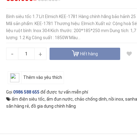
Bình siêu tốc 1.7 Lít Elmich KEE-1781 Hàng chính hãng bảo hảnh 25
Mã sản phẩm: KEE-1781 Thương hiệu: Elmich Xuất xứ: Cộng hoà S
liệu ruột bình: Inox 304 Kích thước: 200*185*250 mm Dung tích: 1,7
lượng: 1.2 Kg Công suất : 1850W Màu...
-
+
Hết hàng
Thêm vào yêu thích
Gọi
0986 588 655
để được tư vấn miễn phí
ấm điện siêu tốc
,
ấm đun nước
,
chảo chống dính
,
nồi inox
,
sanha
săn hàng rẻ
,
đồ gia dụng chính hãng