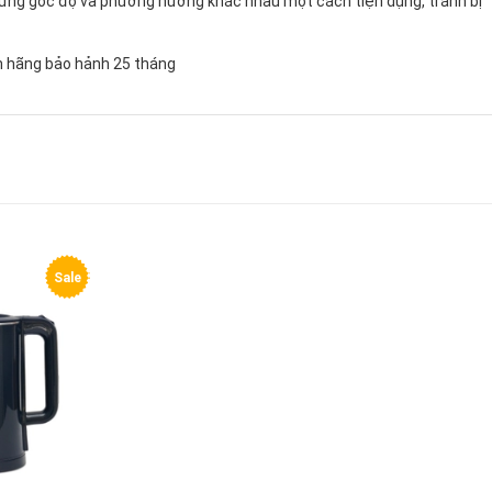
hững góc độ và phương hướng khác nhau một cách tiện dụng, tránh bị
Sale