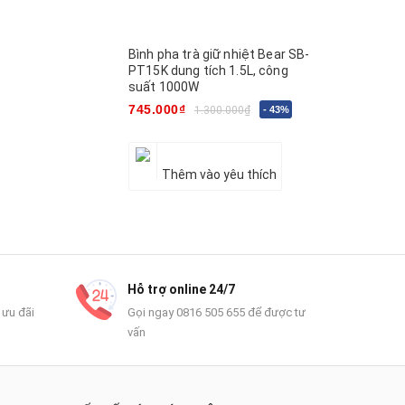
Bình pha trà giữ nhiệt Bear SB-
PT15K dung tích 1.5L, công
suất 1000W
745.000₫
1.300.000₫
- 43%
Thêm vào yêu thích
Mua ngay
Hỗ trợ online 24/7
 ưu đãi
Gọi ngay 0816 505 655 để được tư
vấn