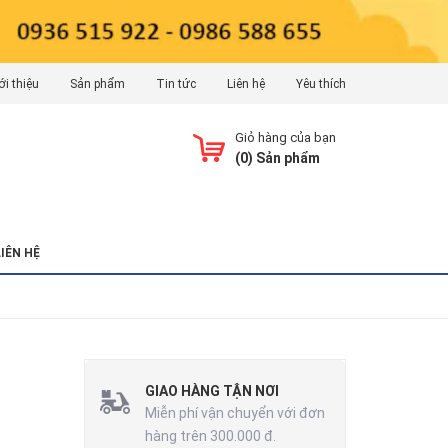
ới thiệu
Sản phẩm
Tin tức
Liên hệ
Yêu thích
Giỏ hàng của bạn
(
0
) Sản phẩm
LIÊN HỆ
GIAO HÀNG TẬN NƠI
Miễn phí vận chuyển với đơn
hàng trên 300.000 đ.