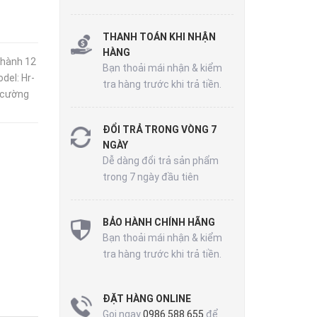
THANH TOÁN KHI NHẬN
HÀNG
 hành 12
Bạn thoải mái nhận & kiểm
del: Hr-
tra hàng trước khi trả tiền.
 cường
ĐỔI TRẢ TRONG VÒNG 7
NGÀY
Dễ dàng đổi trả sản phẩm
trong 7 ngày đầu tiên
BẢO HÀNH CHÍNH HÃNG
Bạn thoải mái nhận & kiểm
tra hàng trước khi trả tiền.
ĐẶT HÀNG ONLINE
Gọi ngay
0986 588 655
để