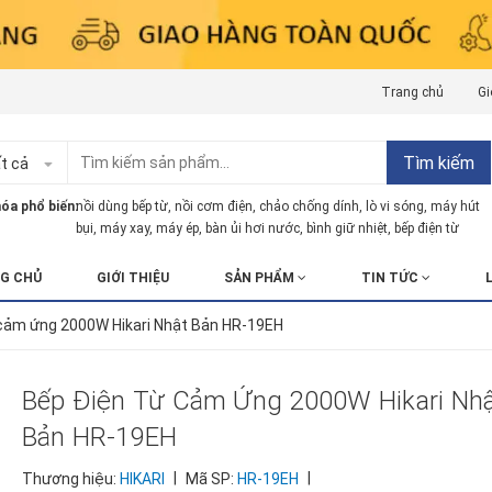
Trang chủ
Gi
Tìm kiếm
t cả
óa phổ biến:
nồi dùng bếp từ
,
nồi cơm điện
,
chảo chống dính
,
lò vi sóng
,
máy hút
bụi
,
máy xay
,
máy ép
,
bàn ủi hơi nước
,
bình giữ nhiệt
,
bếp điện từ
G CHỦ
GIỚI THIỆU
SẢN PHẨM
TIN TỨC
 cảm ứng 2000W Hikari Nhật Bản HR-19EH
Bếp Điện Từ Cảm Ứng 2000W Hikari Nh
Bản HR-19EH
|
|
Thương hiệu:
HIKARI
Mã SP:
HR-19EH