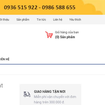
ới thiệu
Sản phẩm
Tin tức
Liên hệ
Yêu thích
Giỏ hàng của bạn
(
0
) Sản phẩm
LIÊN HỆ
ật
GIAO HÀNG TẬN NƠI
Miễn phí vận chuyển với đơn
hàng trên 300.000 đ.