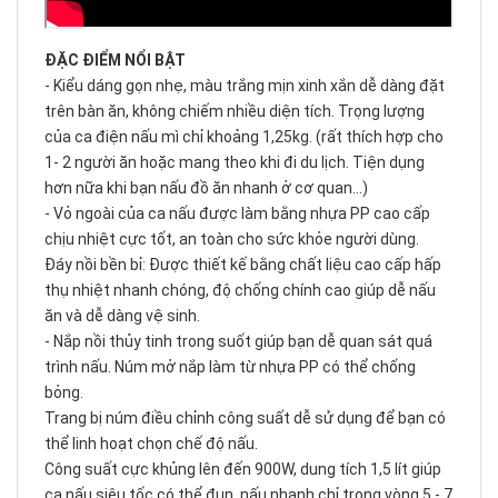
ĐẶC ĐIỂM NỔI BẬT
- Kiểu dáng gọn nhẹ, màu trắng mịn xinh xắn dễ dàng đặt
trên bàn ăn, không chiếm nhiều diện tích. Trọng lượng
của ca điện nấu mì chỉ khoảng 1,25kg. (rất thích hợp cho
1- 2 người ăn hoặc mang theo khi đi du lịch. Tiện dụng
hơn nữa khi bạn nấu đồ ăn nhanh ở cơ quan...)
- Vỏ ngoài của ca nấu được làm bằng nhựa PP cao cấp
chịu nhiệt cực tốt, an toàn cho sức khỏe người dùng.
Đáy nồi bền bỉ: Được thiết kế bằng chất liệu cao cấp hấp
thụ nhiệt nhanh chóng, độ chống chính cao giúp dễ nấu
ăn và dễ dàng vệ sinh.
- Nắp nồi thủy tinh trong suốt giúp bạn dễ quan sát quá
trình nấu. Núm mở nắp làm từ nhựa PP có thể chống
bỏng.
Trang bị núm điều chỉnh công suất dễ sử dụng để bạn có
thể linh hoạt chọn chế độ nấu.
Công suất cực khủng lên đến 900W, dung tích 1,5 lít giúp
ca nấu siêu tốc có thể đun, nấu nhanh chỉ trong vòng 5 - 7