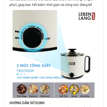
phút, giúp bạn tiết kiệm thời gian và công sức đáng kể.
HƯỚNG DẪN SỬ DỤNG