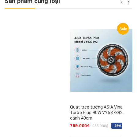
Sản phẩm cùng loại
Sale
Quạt treo tường ASIA Vina
Turbo Plus 90W VY637892
cánh 40cm
799.000₫
955.000₫
- 16%