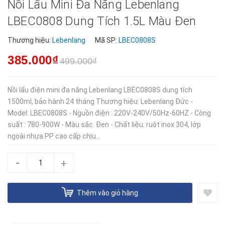
Nồi Lẩu Mini Đa Năng Lebenlang
LBEC0808 Dung Tích 1.5L Màu Đen
Thương hiệu:
Lebenlang
Mã SP:
LBEC0808S
385.000₫
499.000₫
Nồi lẩu điện mini đa năng Lebenlang LBEC0808S dung tích
1500ml, bảo hành 24 tháng Thương hiệu: Lebenlang Đức -
Model: LBEC0808S - Nguồn điện : 220V-240V/50Hz-60HZ - Công
suất : 780-900W - Màu sắc: Đen - Chất liệu: ruột inox 304, lớp
ngoài nhựa PP cao cấp chịu...
-
+
Thêm vào giỏ hàng